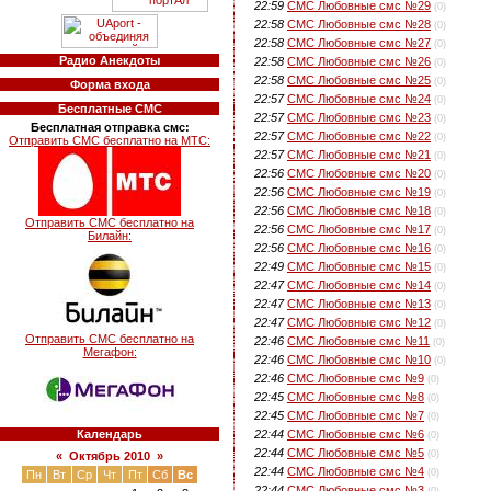
22:59
СМС Любовные смс №29
(0)
22:58
СМС Любовные смс №28
(0)
22:58
СМС Любовные смс №27
(0)
Радио Анекдоты
22:58
СМС Любовные смс №26
(0)
22:58
СМС Любовные смс №25
(0)
Форма входа
22:57
СМС Любовные смс №24
(0)
Бесплатные СМС
22:57
СМС Любовные смс №23
(0)
Бесплатная отправка смс:
22:57
СМС Любовные смс №22
(0)
Отправить СМС бесплатно на МТС:
22:57
СМС Любовные смс №21
(0)
22:56
СМС Любовные смс №20
(0)
22:56
СМС Любовные смс №19
(0)
22:56
СМС Любовные смс №18
(0)
Отправить СМС бесплатно на
22:56
СМС Любовные смс №17
(0)
Билайн:
22:56
СМС Любовные смс №16
(0)
22:49
СМС Любовные смс №15
(0)
22:47
СМС Любовные смс №14
(0)
22:47
СМС Любовные смс №13
(0)
22:47
СМС Любовные смс №12
(0)
Отправить СМС бесплатно на
22:46
СМС Любовные смс №11
(0)
Мегафон:
22:46
СМС Любовные смс №10
(0)
22:46
СМС Любовные смс №9
(0)
22:45
СМС Любовные смс №8
(0)
22:45
СМС Любовные смс №7
(0)
22:44
СМС Любовные смс №6
Календарь
(0)
22:44
СМС Любовные смс №5
(0)
«
Октябрь 2010
»
22:44
СМС Любовные смс №4
(0)
Пн
Вт
Ср
Чт
Пт
Сб
Вс
22:44
СМС Любовные смс №3
(0)