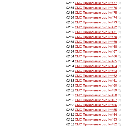
02:37
СМС Прикольные смс №477
(0)
02:36
СМС Прикольные смс №476
(0)
02:36
СМС Прикольные смс №475
(0)
02:36
СМС Прикольные смс №474
(0)
02:36
СМС Прикольные смс №473
(0)
02:36
СМС Прикольные смс №472
(0)
02:35
СМС Прикольные смс №471
(0)
02:35
СМС Прикольные смс №470
(0)
02:35
СМС Прикольные смс №469
(0)
02:35
СМС Прикольные смс №468
(0)
02:34
СМС Прикольные смс №467
(0)
02:34
СМС Прикольные смс №466
(0)
02:34
СМС Прикольные смс №465
(0)
02:34
СМС Прикольные смс №464
(0)
02:33
СМС Прикольные смс №463
(0)
02:33
СМС Прикольные смс №462
(0)
02:33
СМС Прикольные смс №461
(0)
02:33
СМС Прикольные смс №460
(0)
02:32
СМС Прикольные смс №459
(0)
02:32
СМС Прикольные смс №458
(0)
02:32
СМС Прикольные смс №457
(0)
02:32
СМС Прикольные смс №456
(0)
02:32
СМС Прикольные смс №455
(0)
02:31
СМС Прикольные смс №454
(0)
02:31
СМС Прикольные смс №453
(0)
02:31
СМС Прикольные смс №452
(0)