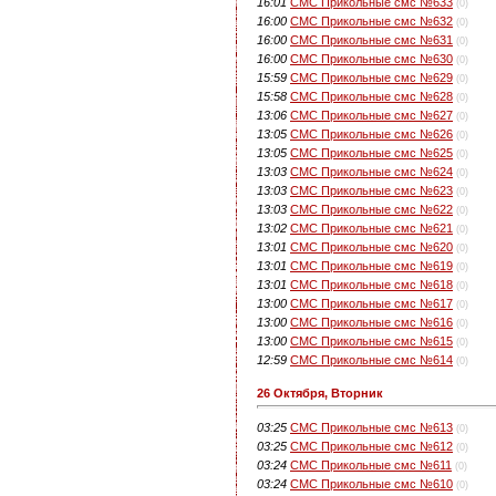
16:01
СМС Прикольные смс №633
(0)
16:00
СМС Прикольные смс №632
(0)
16:00
СМС Прикольные смс №631
(0)
16:00
СМС Прикольные смс №630
(0)
15:59
СМС Прикольные смс №629
(0)
15:58
СМС Прикольные смс №628
(0)
13:06
СМС Прикольные смс №627
(0)
13:05
СМС Прикольные смс №626
(0)
13:05
СМС Прикольные смс №625
(0)
13:03
СМС Прикольные смс №624
(0)
13:03
СМС Прикольные смс №623
(0)
13:03
СМС Прикольные смс №622
(0)
13:02
СМС Прикольные смс №621
(0)
13:01
СМС Прикольные смс №620
(0)
13:01
СМС Прикольные смс №619
(0)
13:01
СМС Прикольные смс №618
(0)
13:00
СМС Прикольные смс №617
(0)
13:00
СМС Прикольные смс №616
(0)
13:00
СМС Прикольные смс №615
(0)
12:59
СМС Прикольные смс №614
(0)
26 Октября, Вторник
03:25
СМС Прикольные смс №613
(0)
03:25
СМС Прикольные смс №612
(0)
03:24
СМС Прикольные смс №611
(0)
03:24
СМС Прикольные смс №610
(0)