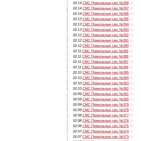
02:14
СМС Прикольные смс №398
(0)
02:14
СМС Прикольные смс №397
(0)
02:14
СМС Прикольные смс №396
(0)
02:13
СМС Прикольные смс №395
(0)
02:13
СМС Прикольные смс №394
(0)
02:13
СМС Прикольные смс №393
(1)
02:12
СМС Прикольные смс №392
(0)
02:12
СМС Прикольные смс №391
(0)
02:12
СМС Прикольные смс №390
(0)
02:11
СМС Прикольные смс №389
(0)
02:11
СМС Прикольные смс №388
(0)
02:11
СМС Прикольные смс №387
(0)
02:11
СМС Прикольные смс №386
(0)
02:10
СМС Прикольные смс №385
(0)
02:10
СМС Прикольные смс №384
(0)
02:10
СМС Прикольные смс №383
(0)
02:10
СМС Прикольные смс №382
(0)
02:09
СМС Прикольные смс №381
(0)
02:09
СМС Прикольные смс №380
(0)
02:09
СМС Прикольные смс №379
(0)
02:09
СМС Прикольные смс №378
(0)
02:08
СМС Прикольные смс №377
(0)
02:08
СМС Прикольные смс №376
(0)
02:08
СМС Прикольные смс №375
(0)
02:07
СМС Прикольные смс №374
(0)
02:07
СМС Прикольные смс №373
(0)