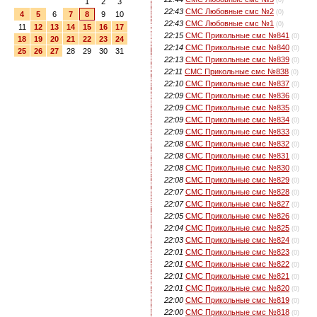
1
2
3
22:43
СМС Любовные смс №2
(0)
4
5
6
7
8
9
10
22:43
СМС Любовные смс №1
(0)
11
12
13
14
15
16
17
22:15
СМС Прикольные смс №841
(0)
18
19
20
21
22
23
24
22:14
СМС Прикольные смс №840
(0)
25
26
27
28
29
30
31
22:13
СМС Прикольные смс №839
(0)
22:11
СМС Прикольные смс №838
(0)
22:10
СМС Прикольные смс №837
(0)
22:09
СМС Прикольные смс №836
(0)
22:09
СМС Прикольные смс №835
(0)
22:09
СМС Прикольные смс №834
(0)
22:09
СМС Прикольные смс №833
(0)
22:08
СМС Прикольные смс №832
(0)
22:08
СМС Прикольные смс №831
(0)
22:08
СМС Прикольные смс №830
(0)
22:08
СМС Прикольные смс №829
(0)
22:07
СМС Прикольные смс №828
(0)
22:07
СМС Прикольные смс №827
(0)
22:05
СМС Прикольные смс №826
(0)
22:04
СМС Прикольные смс №825
(0)
22:03
СМС Прикольные смс №824
(0)
22:01
СМС Прикольные смс №823
(0)
22:01
СМС Прикольные смс №822
(0)
22:01
СМС Прикольные смс №821
(0)
22:01
СМС Прикольные смс №820
(0)
22:00
СМС Прикольные смс №819
(0)
22:00
СМС Прикольные смс №818
(0)