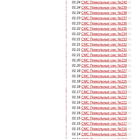
01:24
СМС Прикольные смс №240
(0)
01:24
СМС Прикольные смс №239
(0)
01:24
СМС Прикольные смс №238
(0)
01:23
СМС Прикольные смс №237
(0)
01:23
СМС Прикольные смс №236
(0)
01:22
СМС Прикольные смс №235
(0)
01:22
СМС Прикольные смс №234
(0)
01:21
СМС Прикольные смс №233
(0)
01:21
СМС Прикольные смс №232
(0)
01:21
СМС Прикольные смс №231
(0)
01:21
СМС Прикольные смс №230
(0)
01:20
СМС Прикольные смс №229
(0)
01:20
СМС Прикольные смс №228
(0)
01:18
СМС Прикольные смс №227
(0)
01:18
СМС Прикольные смс №226
(0)
01:18
СМС Прикольные смс №225
(0)
01:18
СМС Прикольные смс №224
(0)
01:17
СМС Прикольные смс №223
(0)
01:16
СМС Прикольные смс №222
(0)
01:16
СМС Прикольные смс №221
(0)
01:16
СМС Прикольные смс №220
(0)
01:16
СМС Прикольные смс №219
(0)
01:15
СМС Прикольные смс №218
(0)
01:15
СМС Прикольные смс №217
(0)
01:15
СМС Прикольные смс №216
(0)
01:14
СМС Прикольные смс №215
(0)