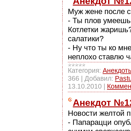
Анекдот №1
Муж жене после 
- Ты плов умеешь
Котлетки жаришь?
салатики?
- Ну что ты ко мн
неплохо ставлю ч
Категория:
Анекдот
366
|
Добавил:
Past
13.10.2010
|
Коммен
Анекдот №1
Новости желтой п
- Папарацци опу