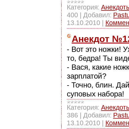
Категория:
Анекдот
400
|
Добавил:
Past
13.10.2010
|
Коммен
Анекдот №1
- Вот это ножки! У
то, бедра! Ты вид
- Вася, какие нож
зарплатой?
- Точно, блин. Да
суповых набора!
Категория:
Анекдот
386
|
Добавил:
Past
13.10.2010
|
Коммен