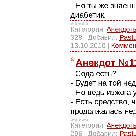
- Но ты же знаешь
диабетик.
Категория:
Анекдот
328
|
Добавил:
Past
13.10.2010
|
Коммен
Анекдот №1
- Сода есть?
- Будет на той не
- Но ведь изжога 
- Есть средство, 
продолжалась не
Категория:
Анекдот
296
|
Добавил:
Past