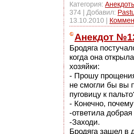
Категория:
Анекдот
374
|
Добавил:
Past
13.10.2010
|
Коммен
Анекдот №1
Бродяга постучалс
когда она открыла
хозяйки:
- Прошу прощения
не смогли бы вы 
пуговицу к пальто
- Конечно, почему
-ответила добрая
-Заходи.
Бродяга зашел в 