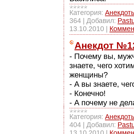
Категория:
Анекдот
364
|
Добавил:
Past
13.10.2010
|
Коммен
Анекдот №1
- Почему вы, муж
знаете, чего хоти
женщины?
- А вы знаете, че
- Конечно!
- А почему не дел
Категория:
Анекдот
404
|
Добавил:
Past
13.10.2010
|
Коммен