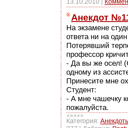
13.10.2010
|
Коммен
Анекдот №1
На экзамене студ
ответа ни на один
Потерявший терп
профессор кричит
- Да вы же осел! 
одному из ассист
Принесите мне ох
Студент:
- А мне чашечку 
пожалуйста.
Категория:
Анекдот