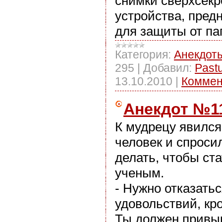
снимки сверхсекр
устройства, пред
для защиты от па
Категория:
Анекдот
295
|
Добавил:
Past
13.10.2010
|
Коммен
Анекдот №1
К мудрецу явилс
человек и спросил
делать, чтобы ст
ученым.
- Нужно отказатьс
удовольствий, кр
Ты должен привык