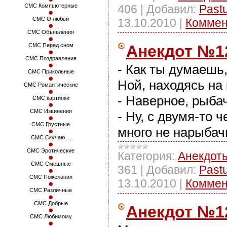
406
|
Добавил:
Past
СМС Компьютерные
СМС О любви
13.10.2010
|
Коммен
СМС Объявления
Анекдот №1
СМС Перед сном
СМС Поздравления
- Как ты думаешь
СМС Прикольные
Ной, находясь на 
СМС Романтические
- Наверное, рыба
СМС картинки
СМС Извинения
- Ну, с двумя-то 
СМС Грустные
много не нарыбач
СМС Скучаю ...
СМС Эротические
Категория:
Анекдот
СМС Смешные
361
|
Добавил:
Past
СМС Пожелания
13.10.2010
|
Коммен
СМС Различные
СМС Добрые
Анекдот №1
СМС Любимому