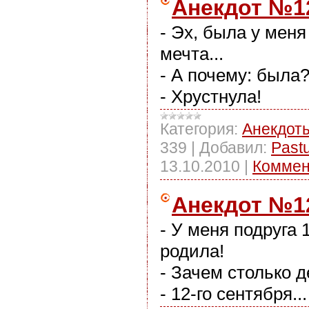
Анекдот №1
- Эх, была у мен
мечта...
- А почему: была
- Хрустнула!
Категория:
Анекдот
339
|
Добавил:
Past
13.10.2010
|
Коммен
Анекдот №1
- У меня подруга 
родила!
- Зачем столько д
- 12-го сентября...