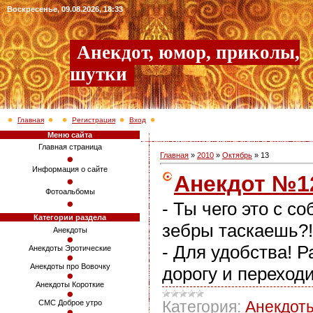
Воскресенье, 09.08.2026, 18:33
Анекдот, юмор, приколы,
шутки
Главная
Регистрация
Вход
Меню сайта
Главная страница
Главная
»
2010
»
Октябрь
»
13
Информация о сайте
Анекдот №1
Фотоальбомы
- Ты чего это с с
Категории раздела
зебры таскаешь?!
Анекдоты
- Для удобства! Р
Анекдоты Эротические
Анекдоты про Вовочку
дорогу и переходи
Анекдоты Короткие
Категория:
Анекдот
СМС Доброе утро