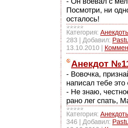
- Он воевал с ме
Посмотри, ни одн
осталось!
Категория:
Анекдот
283
|
Добавил:
Past
13.10.2010
|
Коммен
Анекдот №1
- Вовочка, призна
написал тебе это
- Не знаю, честно
рано лег спать, М
Категория:
Анекдот
346
|
Добавил:
Past