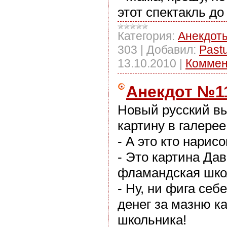
этот спектакль до 
Категория:
Анекдот
303
|
Добавил:
Past
13.10.2010
|
Коммен
Анекдот №1
Новый русский в
картину в галерее
- А это кто нарис
- Это картина Да
фламандская школ
- Ну, ни фига себ
денег за мазню ка
школьника!