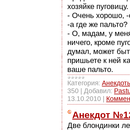
хозяйке пуговицу.
- Очень хорошо, -
-а где же пальто?
- О, мадам, у мен
ничего, кроме пуг
думал, может быт
пришьете к ней к
ваше пальто.
Категория:
Анекдот
350
|
Добавил:
Past
13.10.2010
|
Коммен
Анекдот №1
Две блондинки ле