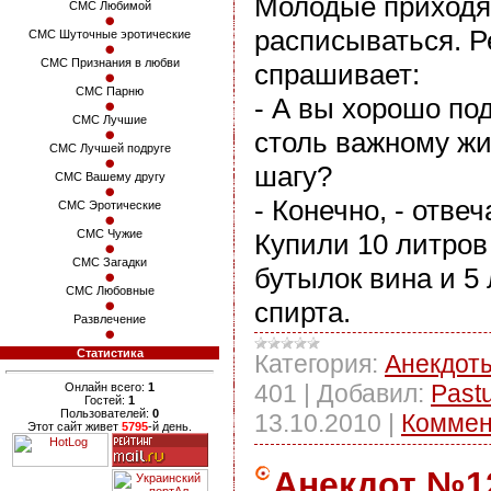
Молодые приходя
СМС Любимой
расписываться. Р
СМС Шуточные эротические
СМС Признания в любви
спрашивает:
СМС Парню
- А вы хорошо по
СМС Лучшие
столь важному ж
СМС Лучшей подруге
шагу?
СМС Вашему другу
- Конечно, - отвеч
СМС Эротические
СМС Чужие
Купили 10 литров 
СМС Загадки
бутылок вина и 5
СМС Любовные
спирта.
Развлечение
Статистика
Категория:
Анекдот
401
|
Добавил:
Past
Онлайн всего:
1
Гостей:
1
Пользователей:
0
13.10.2010
|
Коммен
Этот сайт живет
5795
-й день.
Анекдот №1