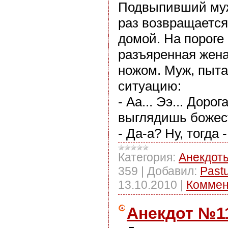
Подвыпивший муж
раз возвращается
домой. На пороге 
разъяренная жена
ножом. Муж, пыта
ситуацию:
- Аа... Ээ... Дорог
выглядишь божес
- Да-а? Ну, тогда 
Категория:
Анекдот
359
|
Добавил:
Past
13.10.2010
|
Коммен
Анекдот №1