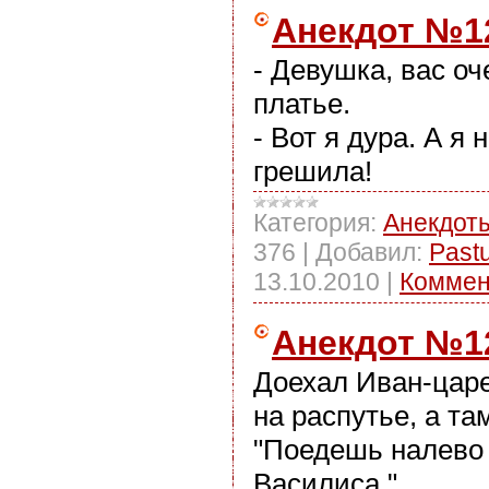
Анекдот №1
- Девушка, вас оч
платье.
- Вот я дура. А я 
грешила!
Категория:
Анекдот
376
|
Добавил:
Past
13.10.2010
|
Коммен
Анекдот №1
Доехал Иван-цар
на распутье, а та
"Поедешь налево 
Василиса."