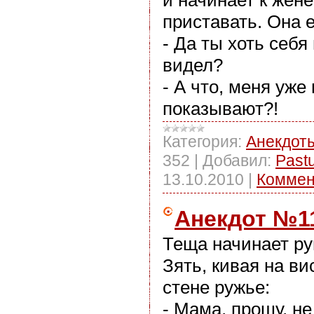
приставать. Она 
- Да ты хоть себя
видел?
- А что, меня уже
показывают?!
Категория:
Анекдот
352
|
Добавил:
Past
13.10.2010
|
Коммен
Анекдот №1
Теща начинает руг
Зять, кивая на в
стене ружье:
- Мама, прошу, н