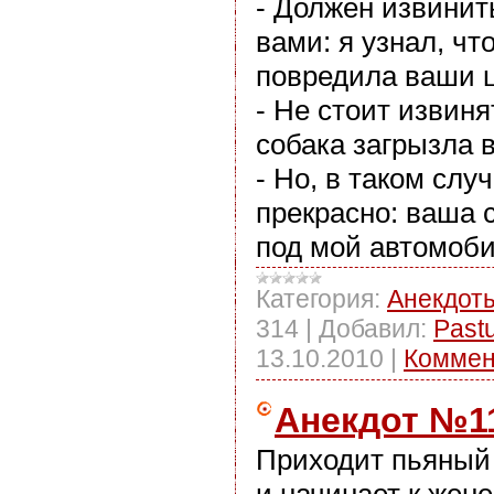
- Должен извинит
вами: я узнал, чт
повредила ваши 
- Не стоит извиня
собака загрызла в
- Но, в таком слу
прекрасно: ваша 
под мой автомоби
Категория:
Анекдот
314
|
Добавил:
Past
13.10.2010
|
Коммен
Анекдот №1
Приходит пьяный
и начинает к жен