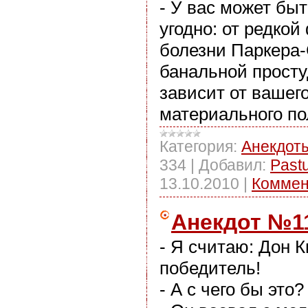
- У вас может быт
угодно: от редко
болезни Паркера-
банальной просту
зависит от вашег
материального по
Категория:
Анекдот
334
|
Добавил:
Past
13.10.2010
|
Коммен
Анекдот №1
- Я считаю: Дон К
победитель!
- А с чего бы это?