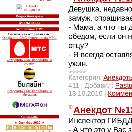
Девушка, недавн
замуж, спрашивае
Радио Анекдоты
Форма входа
- Мама, а что ты 
Бесплатные СМС
обедом, если он 
Бесплатная отправка смс:
Отправить СМС бесплатно на МТС:
отцу?
- Я всегда оставл
Отправить СМС бесплатно на
ужин.
Билайн:
Категория:
Анекдот
411
|
Добавил:
Past
Отправить СМС бесплатно на
13.10.2010
|
Коммен
Мегафон:
Анекдот №1
Календарь
Инспектор ГИБДД
«
Октябрь 2010
»
- А что это у Вас 
Пн
Вт
Ср
Чт
Пт
Сб
Вс