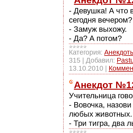
- Девушка! А что 
сегодня вечером?
- Замуж выхожу.
- Да? А потом?
Категория:
Анекдот
315
|
Добавил:
Past
13.10.2010
|
Коммен
Анекдот №1
Учительница гово
- Вовочка, назови
любых животных.
- Три тигра, два л