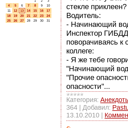
1
2
3
стекле приклеен?
4
5
6
7
8
9
10
11
12
13
14
15
16
17
Водитель:
18
19
20
21
22
23
24
25
26
27
28
29
30
31
- Начинающий во
Инспектор ГИБДД
поворачиваясь к 
коллеге:
- Я же тебе говор
"Начинающий води
"Прочие опасност
опасности"...
Категория:
Анекдот
364
|
Добавил:
Past
13.10.2010
|
Коммен