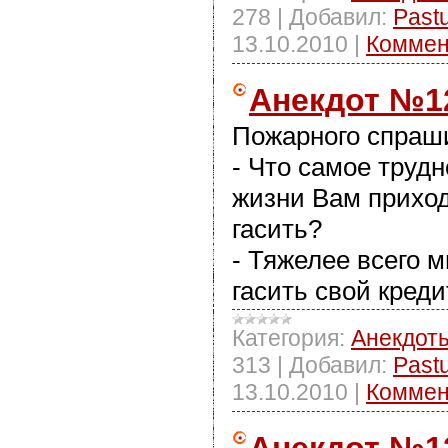
278
|
Добавил:
Past
13.10.2010
|
Коммен
Анекдот №1
Пожарного спраш
- Что самое труд
жизни Вам прихо
гасить?
- Тяжелее всего 
гасить свой кредит
Категория:
Анекдот
313
|
Добавил:
Past
13.10.2010
|
Коммен
Анекдот №1