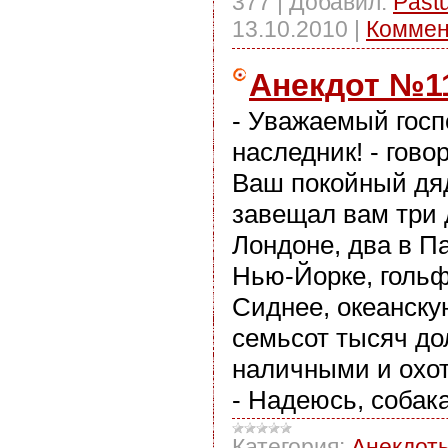
377
|
Добавил:
Past
13.10.2010
|
Коммен
Анекдот №1
- Уважаемый госп
наследник! - говор
Ваш покойный д
завещал вам три 
Лондоне, два в Па
Нью-Йорке, гольф
Сиднее, океанскую
семьсот тысяч до
наличными и охот
- Надеюсь, собак
Категория:
Анекдот