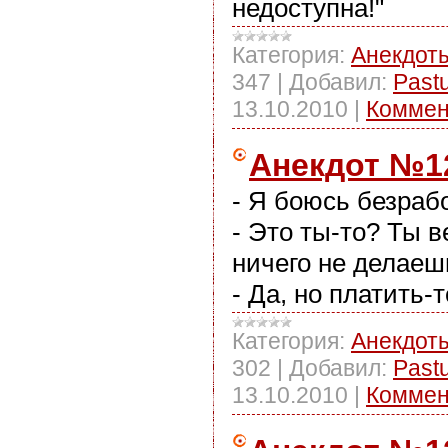
недоступна!"
Категория:
Анекдот
347
|
Добавил:
Past
13.10.2010
|
Коммен
Анекдот №1
- Я боюсь безраб
- Это ты-то? Ты в
ничего не делаеш
- Да, но платить-т
Категория:
Анекдот
302
|
Добавил:
Past
13.10.2010
|
Коммен