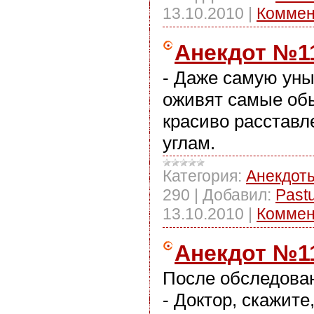
13.10.2010
|
Коммен
Анекдот №1
- Даже самую ун
оживят самые об
красиво расставл
углам.
Категория:
Анекдот
290
|
Добавил:
Past
13.10.2010
|
Коммен
Анекдот №1
После обследован
- Доктор, скажите,