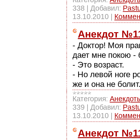
338
|
Добавил:
Past
13.10.2010
|
Коммен
Анекдот №1
- Доктор! Моя пра
дает мне покою - 
- Это возраст.
- Но левой ноге р
же и она не болит
Категория:
Анекдот
339
|
Добавил:
Past
13.10.2010
|
Коммен
Анекдот №1