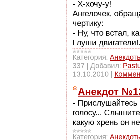
- Х-хочу-у!
Ангелочек, обращ
чертику:
- Ну, что встал, к
Глуши двигатели!.
Категория:
Анекдот
337
|
Добавил:
Past
13.10.2010
|
Коммен
Анекдот №1
- Прислушайтесь 
голосу... Слышит
какую хрень он н
Категория:
Анекдот