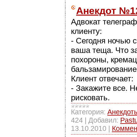
Анекдот №1
Адвокат телеграф
клиенту:
- Сегодня ночью 
ваша теща. Что з
похороны, крема
бальзамирование
Клиент отвечает:
- Закажите все. Н
рисковать.
Категория:
Анекдот
424
|
Добавил:
Past
13.10.2010
|
Коммен