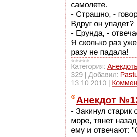
самолете.
- Страшно, - говор
Вдруг он упадет?
- Ерунда, - отвеча
Я сколько раз уже
разу не падала!
Категория:
Анекдот
329
|
Добавил:
Past
13.10.2010
|
Коммен
Анекдот №1
- Закинул старик 
море, тянет назад,
ему и отвечают: "