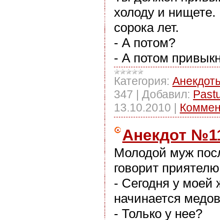
холоду и нищете. 
сорока лет.
- А потом?
- А потом привыкн
Категория:
Анекдот
347
|
Добавил:
Past
13.10.2010
|
Коммен
Анекдот №1
Молодой муж пос
говорит приятелю
- Сегодня у моей
начинается медо
- Только у нее?