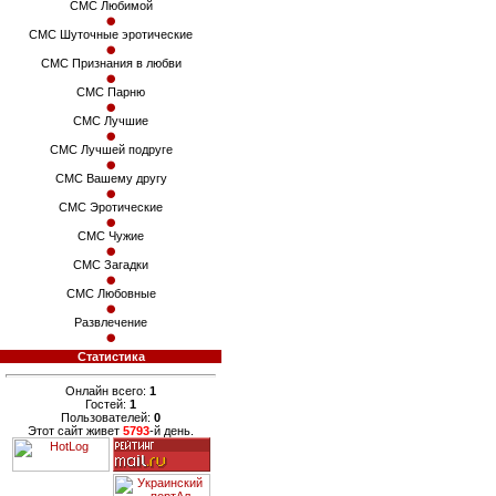
СМС Любимой
СМС Шуточные эротические
СМС Признания в любви
СМС Парню
СМС Лучшие
СМС Лучшей подруге
СМС Вашему другу
СМС Эротические
СМС Чужие
СМС Загадки
СМС Любовные
Развлечение
Статистика
Онлайн всего:
1
Гостей:
1
Пользователей:
0
Этот сайт живет
5793
-й день.