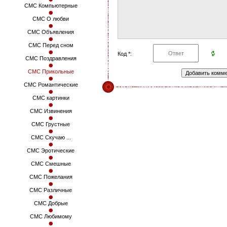
СМС Компьютерные
СМС О любви
СМС Объявления
СМС Перед сном
Код *:
СМС Поздравления
СМС Прикольные
СМС Романтические
СМС картинки
СМС Извинения
СМС Грустные
СМС Скучаю ...
СМС Эротические
СМС Смешные
СМС Пожелания
СМС Различные
СМС Добрые
СМС Любимому