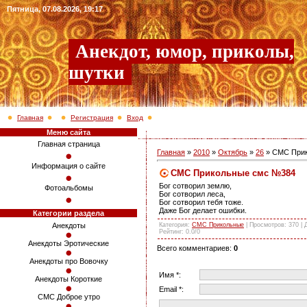
Пятница, 07.08.2026, 19:17
Анекдот, юмор, приколы,
шутки
Главная
Регистрация
Вход
Меню сайта
Главная страница
Главная
»
2010
»
Октябрь
»
26
» СМС При
Информация о сайте
СМС Прикольные смс №384
Бог сотворил землю,
Фотоальбомы
Бог сотворил леса,
Бог сотворил тебя тоже.
Даже Бог делает ошибки.
Категории раздела
Категория
:
СМС Прикольные
|
Просмотров
: 370 |
Анекдоты
Рейтинг
:
0.0
/
0
Анекдоты Эротические
Всего комментариев
:
0
Анекдоты про Вовочку
Имя *:
Анекдоты Короткие
Email *:
СМС Доброе утро