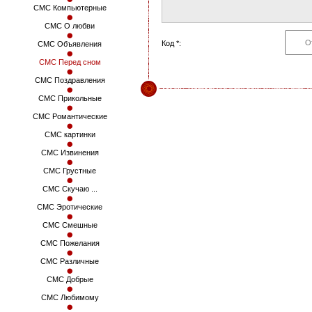
СМС Компьютерные
СМС О любви
Код *:
СМС Объявления
СМС Перед сном
СМС Поздравления
СМС Прикольные
СМС Романтические
СМС картинки
СМС Извинения
СМС Грустные
СМС Скучаю ...
СМС Эротические
СМС Смешные
СМС Пожелания
СМС Различные
СМС Добрые
СМС Любимому