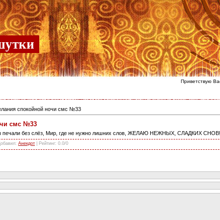
шутки
Приветствую Ва
лания спокойной ночи смс №33
чи смс №33
без печали без слёз, Мир, где не нужно лишних слов, ЖЕЛАЮ НЕЖНЫХ, СЛАДКИХ СНОВ
Добавил
:
Анекдот
|
Рейтинг
:
0.0
/
0