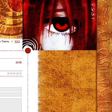
с
Гость
RSS
22:52
!