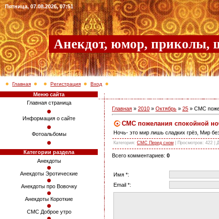
Пятница, 07.08.2026, 07:51
Анекдот, юмор, приколы, 
Главная
Регистрация
Вход
Меню сайта
Главная страница
Главная
»
2010
»
Октябрь
»
25
» СМС поже
Информация о сайте
СМС пожелания спокойной но
Ночь- это мир лишь сладких грёз, Мир 
Фотоальбомы
Категория
:
СМС Перед сном
|
Просмотров
: 422 |
Категории раздела
Всего комментариев
:
0
Анекдоты
Анекдоты Эротические
Имя *:
Email *:
Анекдоты про Вовочку
Анекдоты Короткие
СМС Доброе утро