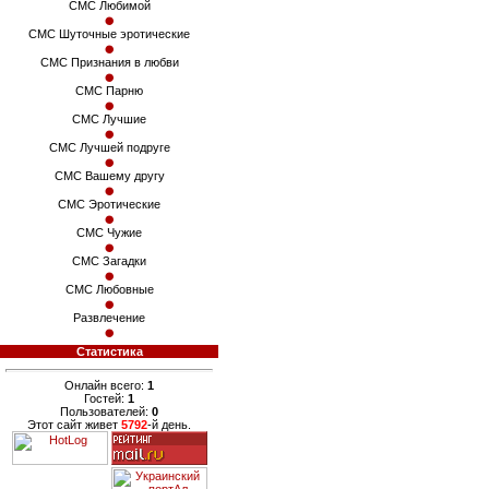
СМС Любимой
СМС Шуточные эротические
СМС Признания в любви
СМС Парню
СМС Лучшие
СМС Лучшей подруге
СМС Вашему другу
СМС Эротические
СМС Чужие
СМС Загадки
СМС Любовные
Развлечение
Статистика
Онлайн всего:
1
Гостей:
1
Пользователей:
0
Этот сайт живет
5792
-й день.