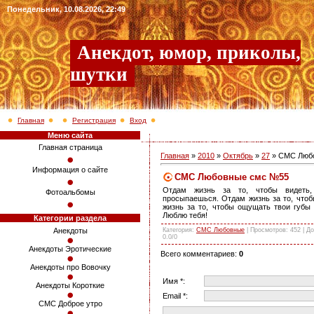
Понедельник, 10.08.2026, 22:49
Анекдот, юмор, приколы,
шутки
Главная
Регистрация
Вход
Меню сайта
Главная страница
Главная
»
2010
»
Октябрь
»
27
» СМС Люб
Информация о сайте
СМС Любовные смс №55
Отдам жизнь за то, чтобы видеть
Фотоальбомы
просыпаешься. Отдам жизнь за то, чтоб
жизнь за то, чтобы ощущать твои губы
Люблю тебя!
Категории раздела
Категория
:
СМС Любовные
|
Просмотров
: 452 |
До
Анекдоты
0.0
/
0
Анекдоты Эротические
Всего комментариев
:
0
Анекдоты про Вовочку
Имя *:
Анекдоты Короткие
Email *:
СМС Доброе утро