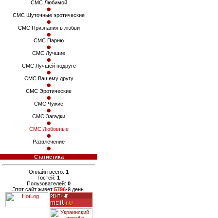
СМС Любимой
СМС Шуточные эротические
СМС Признания в любви
СМС Парню
СМС Лучшие
СМС Лучшей подруге
СМС Вашему другу
СМС Эротические
СМС Чужие
СМС Загадки
СМС Любовные
Развлечение
Статистика
Онлайн всего:
1
Гостей:
1
Пользователей:
0
Этот сайт живет
5796
-й день.