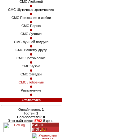
СМС Любимой
СМС Шуточные эротические
СМС Признания в любви
СМС Парню
СМС Лучшие
СМС Лучшей подруге
СМС Вашему другу
СМС Эротические
СМС Чужие
СМС Загадки
СМС Любовные
Развлечение
Статистика
Онлайн всего:
1
Гостей:
1
Пользователей:
0
Этот сайт живет
5792
-й день.