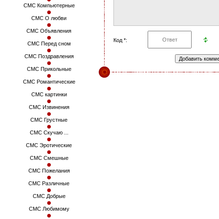
СМС Компьютерные
СМС О любви
СМС Объявления
Код *:
СМС Перед сном
СМС Поздравления
СМС Прикольные
СМС Романтические
СМС картинки
СМС Извинения
СМС Грустные
СМС Скучаю ...
СМС Эротические
СМС Смешные
СМС Пожелания
СМС Различные
СМС Добрые
СМС Любимому