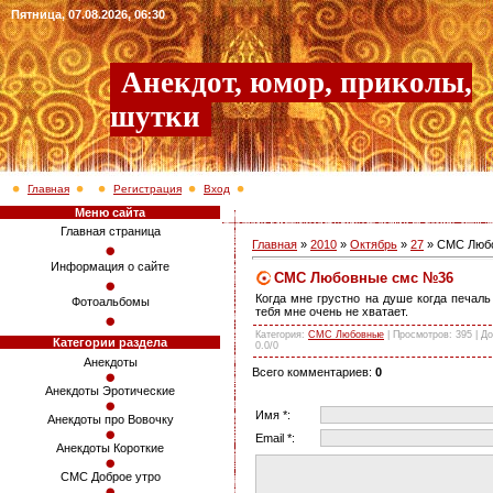
Пятница, 07.08.2026, 06:30
Анекдот, юмор, приколы,
шутки
Главная
Регистрация
Вход
Меню сайта
Главная страница
Главная
»
2010
»
Октябрь
»
27
» СМС Люб
Информация о сайте
СМС Любовные смс №36
Когда мне грустно на душе когда печаль
Фотоальбомы
тебя мне очень не хватает.
Категория
:
СМС Любовные
|
Просмотров
: 395 |
До
Категории раздела
0.0
/
0
Анекдоты
Всего комментариев
:
0
Анекдоты Эротические
Имя *:
Анекдоты про Вовочку
Email *:
Анекдоты Короткие
СМС Доброе утро