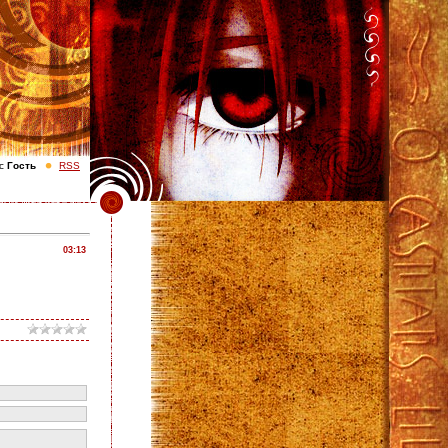
с
Гость
RSS
03:13