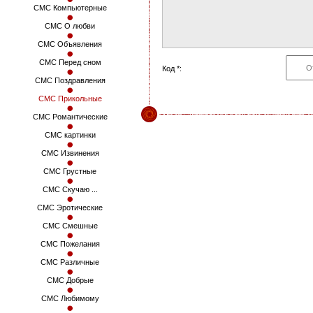
СМС Компьютерные
СМС О любви
СМС Объявления
СМС Перед сном
Код *:
СМС Поздравления
СМС Прикольные
СМС Романтические
СМС картинки
СМС Извинения
СМС Грустные
СМС Скучаю ...
СМС Эротические
СМС Смешные
СМС Пожелания
СМС Различные
СМС Добрые
СМС Любимому