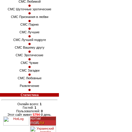
СМС Любимой
СМС Шуточные эротические
СМС Признания в любви
СМС Парню
СМС Лучшие
СМС Лучшей подруге
СМС Вашему другу
СМС Эротические
СМС Чужие
СМС Загадки
СМС Любовные
Развлечение
Статистика
Онлайн всего:
1
Гостей:
1
Пользователей:
0
Этот сайт живет
5794
-й день.