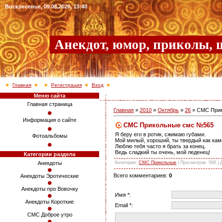
Воскресенье, 09.08.2026, 13:40
Анекдот, юмор, приколы, 
Главная
Регистрация
Вход
Меню сайта
Главная страница
Главная
»
2010
»
Октябрь
»
26
» СМС При
Информация о сайте
СМС Прикольные смс №565
Я беру его в ротик, сжимаю губами.
Фотоальбомы
Мой милый, хороший, ты твердый как кам
Люблю тебя часто я брать за конец.
Ведь сладкий ты очень, мой леденец!
Категории раздела
Категория
:
СМС Прикольные
|
Просмотров
: 568 |
Анекдоты
Всего комментариев
:
0
Анекдоты Эротические
Анекдоты про Вовочку
Имя *:
Анекдоты Короткие
Email *:
СМС Доброе утро