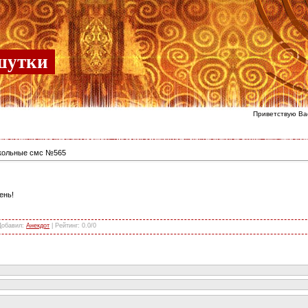
шутки
Приветствую Ва
кольные смс №565
ень!
Добавил
:
Анекдот
|
Рейтинг
:
0.0
/
0