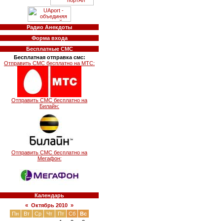
Радио Анекдоты
Форма входа
Бесплатные СМС
Бесплатная отправка смс:
Отправить СМС бесплатно на МТС:
Отправить СМС бесплатно на
Билайн:
Отправить СМС бесплатно на
Мегафон:
Календарь
«
Октябрь 2010
»
Пн
Вт
Ср
Чт
Пт
Сб
Вс