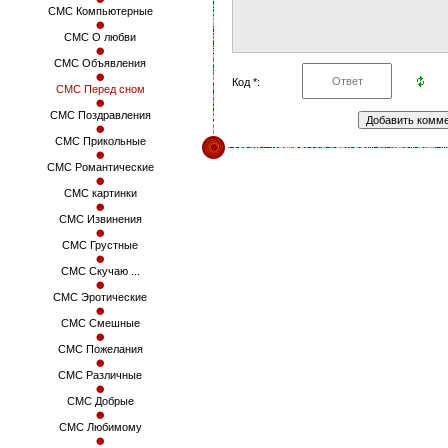
СМС Компьютерные
СМС О любви
СМС Объявления
Код *:
СМС Перед сном
СМС Поздравления
СМС Прикольные
СМС Романтические
СМС картинки
СМС Извинения
СМС Грустные
СМС Скучаю ...
СМС Эротические
СМС Смешные
СМС Пожелания
СМС Различные
СМС Добрые
СМС Любимому