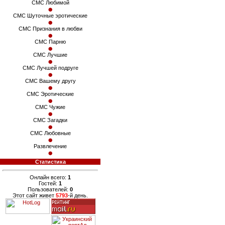
СМС Любимой
СМС Шуточные эротические
СМС Признания в любви
СМС Парню
СМС Лучшие
СМС Лучшей подруге
СМС Вашему другу
СМС Эротические
СМС Чужие
СМС Загадки
СМС Любовные
Развлечение
Статистика
Онлайн всего:
1
Гостей:
1
Пользователей:
0
Этот сайт живет
5793
-й день.