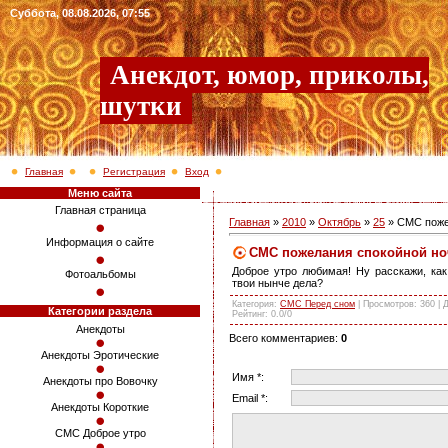
Суббота, 08.08.2026, 07:55
Анекдот, юмор, приколы,
шутки
Главная
Регистрация
Вход
Меню сайта
Главная страница
Главная
»
2010
»
Октябрь
»
25
» СМС поже
Информация о сайте
СМС пожелания спокойной но
Доброе утро любимая! Ну расскажи, как
Фотоальбомы
твои нынче дела?
Категория
:
СМС Перед сном
|
Просмотров
: 360 |
Категории раздела
Рейтинг
:
0.0
/
0
Анекдоты
Всего комментариев
:
0
Анекдоты Эротические
Имя *:
Анекдоты про Вовочку
Email *:
Анекдоты Короткие
СМС Доброе утро