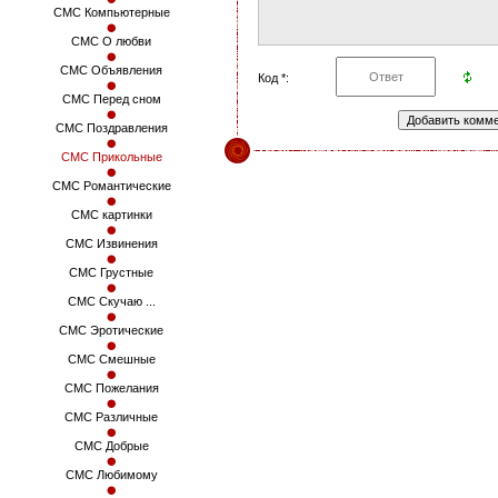
СМС Компьютерные
СМС О любви
СМС Объявления
Код *:
СМС Перед сном
СМС Поздравления
СМС Прикольные
СМС Романтические
СМС картинки
СМС Извинения
СМС Грустные
СМС Скучаю ...
СМС Эротические
СМС Смешные
СМС Пожелания
СМС Различные
СМС Добрые
СМС Любимому