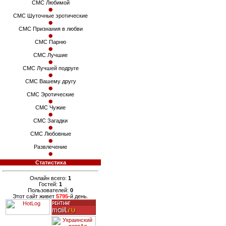
СМС Любимой
СМС Шуточные эротические
СМС Признания в любви
СМС Парню
СМС Лучшие
СМС Лучшей подруге
СМС Вашему другу
СМС Эротические
СМС Чужие
СМС Загадки
СМС Любовные
Развлечение
Статистика
Онлайн всего:
1
Гостей:
1
Пользователей:
0
Этот сайт живет
5795
-й день.