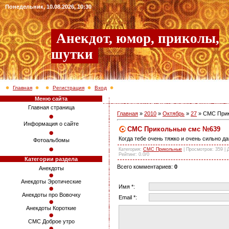
Понедельник, 10.08.2026, 10:30
Анекдот, юмор, приколы,
шутки
Главная
Регистрация
Вход
Меню сайта
Главная страница
Главная
»
2010
»
Октябрь
»
27
» СМС При
Информация о сайте
СМС Прикольные смс №639
Когда тебе очень тяжко и очень сильно да
Фотоальбомы
Категория
:
СМС Прикольные
|
Просмотров
: 359 |
Рейтинг
:
0.0
/
0
Категории раздела
Всего комментариев
:
0
Анекдоты
Анекдоты Эротические
Имя *:
Анекдоты про Вовочку
Email *:
Анекдоты Короткие
СМС Доброе утро