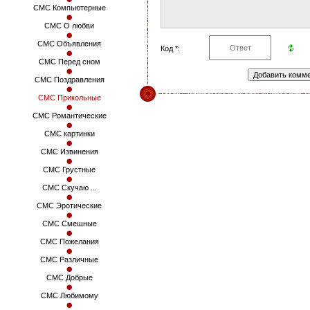
СМС Компьютерные
СМС О любви
СМС Объявления
Код *:
СМС Перед сном
СМС Поздравления
СМС Прикольные
СМС Романтические
СМС картинки
СМС Извинения
СМС Грустные
СМС Скучаю ...
СМС Эротические
СМС Смешные
СМС Пожелания
СМС Различные
СМС Добрые
СМС Любимому