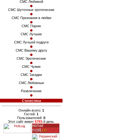
СМС Любимой
СМС Шуточные эротические
СМС Признания в любви
СМС Парню
СМС Лучшие
СМС Лучшей подруге
СМС Вашему другу
СМС Эротические
СМС Чужие
СМС Загадки
СМС Любовные
Развлечение
Статистика
Онлайн всего:
1
Гостей:
1
Пользователей:
0
Этот сайт живет
5793
-й день.