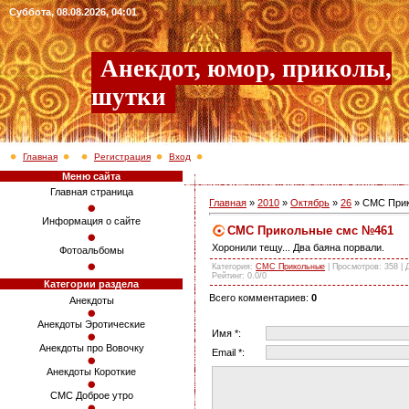
Суббота, 08.08.2026, 04:01
Анекдот, юмор, приколы,
шутки
Главная
Регистрация
Вход
Меню сайта
Главная страница
Главная
»
2010
»
Октябрь
»
26
» СМС При
Информация о сайте
СМС Прикольные смс №461
Хоронили тещу... Два баяна порвали.
Фотоальбомы
Категория
:
СМС Прикольные
|
Просмотров
: 358 |
Рейтинг
:
0.0
/
0
Категории раздела
Всего комментариев
:
0
Анекдоты
Анекдоты Эротические
Имя *:
Анекдоты про Вовочку
Email *:
Анекдоты Короткие
СМС Доброе утро