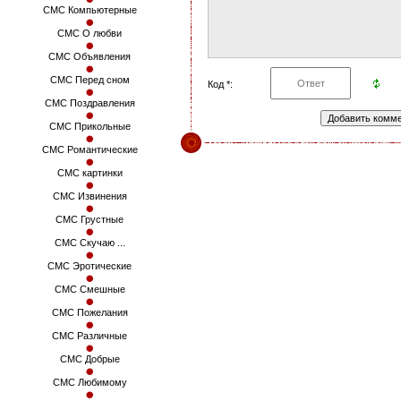
СМС Компьютерные
СМС О любви
СМС Объявления
СМС Перед сном
Код *:
СМС Поздравления
СМС Прикольные
СМС Романтические
СМС картинки
СМС Извинения
СМС Грустные
СМС Скучаю ...
СМС Эротические
СМС Смешные
СМС Пожелания
СМС Различные
СМС Добрые
СМС Любимому