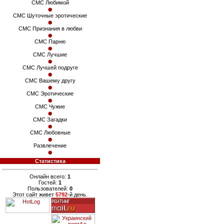
СМС Любимой
СМС Шуточные эротические
СМС Признания в любви
СМС Парню
СМС Лучшие
СМС Лучшей подруге
СМС Вашему другу
СМС Эротические
СМС Чужие
СМС Загадки
СМС Любовные
Развлечение
Статистика
Онлайн всего:
1
Гостей:
1
Пользователей:
0
Этот сайт живет
5792
-й день.