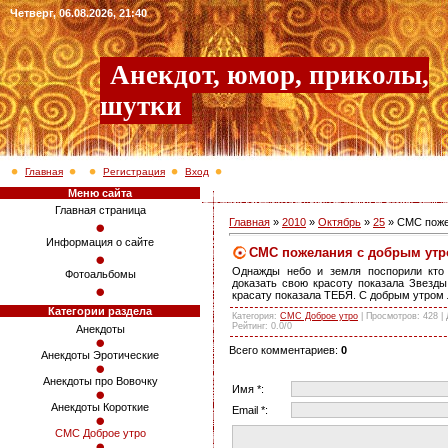
Четверг, 06.08.2026, 21:40
Анекдот, юмор, приколы,
шутки
Главная
Регистрация
Вход
Меню сайта
Главная страница
Главная
»
2010
»
Октябрь
»
25
» СМС поже
Информация о сайте
СМС пожелания с добрым утр
Однажды небо и земля поспорили кто 
Фотоальбомы
доказать свою красоту показала Звезды
красату показала ТЕБЯ. С добрым утро
Категории раздела
Категория
:
СМС Доброе утро
|
Просмотров
: 428 |
Рейтинг
:
0.0
/
0
Анекдоты
Всего комментариев
:
0
Анекдоты Эротические
Анекдоты про Вовочку
Имя *:
Анекдоты Короткие
Email *:
СМС Доброе утро