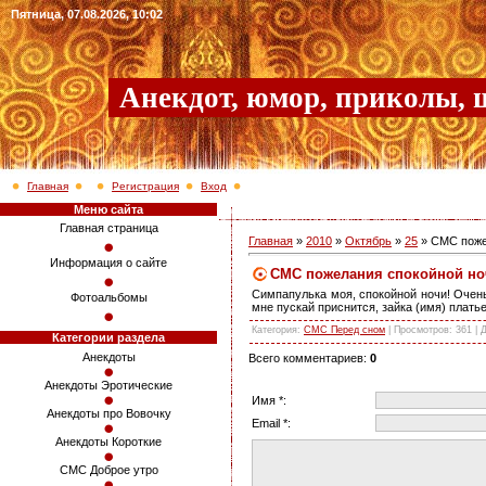
Пятница, 07.08.2026, 10:02
Анекдот, юмор, приколы, 
Главная
Регистрация
Вход
Меню сайта
Главная страница
Главная
»
2010
»
Октябрь
»
25
» СМС поже
Информация о сайте
СМС пожелания спокойной но
Симпапулька моя, спокойной ночи! Очень 
Фотоальбомы
мне пускай приснится, зайка (имя) плат
Категория
:
СМС Перед сном
|
Просмотров
: 361 |
Категории раздела
Анекдоты
Всего комментариев
:
0
Анекдоты Эротические
Имя *:
Анекдоты про Вовочку
Email *:
Анекдоты Короткие
СМС Доброе утро