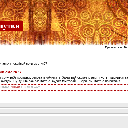
шутки
Приветствую Ва
лания спокойной ночи смс №37
чи смс №37
хочу тебе кроватку, целовать обнимать. Закрывай скорее глазки, пусть приснится за
ье ситцем. Ну лучше все без платья, будем мы тобой… Впрочем, платье не помеха
Добавил
:
Анекдот
|
Рейтинг
:
0.0
/
0