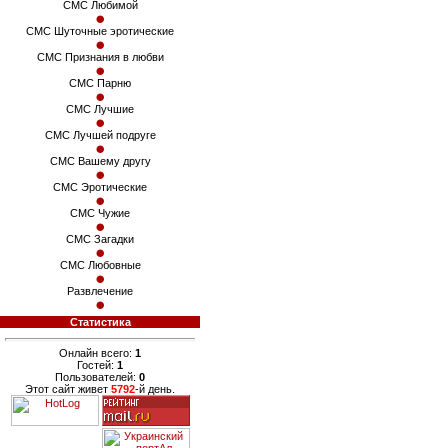
СМС Любимой
СМС Шуточные эротические
СМС Признания в любви
СМС Парню
СМС Лучшие
СМС Лучшей подруге
СМС Вашему другу
СМС Эротические
СМС Чужие
СМС Загадки
СМС Любовные
Развлечение
Статистика
Онлайн всего:
1
Гостей:
1
Пользователей:
0
Этот сайт живет
5792
-й день.