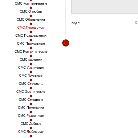
СМС Компьютерные
СМС О любви
СМС Объявления
Код *:
СМС Перед сном
СМС Поздравления
СМС Прикольные
СМС Романтические
СМС картинки
СМС Извинения
СМС Грустные
СМС Скучаю ...
СМС Эротические
СМС Смешные
СМС Пожелания
СМС Различные
СМС Добрые
СМС Любимому