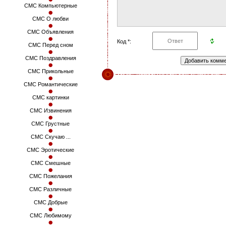
СМС Компьютерные
СМС О любви
СМС Объявления
Код *:
СМС Перед сном
СМС Поздравления
СМС Прикольные
СМС Романтические
СМС картинки
СМС Извинения
СМС Грустные
СМС Скучаю ...
СМС Эротические
СМС Смешные
СМС Пожелания
СМС Различные
СМС Добрые
СМС Любимому