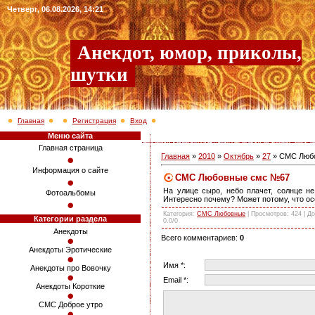
Четверг, 06.08.2026, 14:21
Анекдот, юмор, приколы,
шутки
Главная
Регистрация
Вход
Меню сайта
Главная страница
Главная
»
2010
»
Октябрь
»
27
» СМС Люб
Информация о сайте
СМС Любовные смс №67
На улице сыро, небо плачет, солнце не 
Фотоальбомы
Интересно почему? Может потому, что осе
Категория
:
СМС Любовные
|
Просмотров
: 424 |
До
Категории раздела
0.0
/
0
Анекдоты
Всего комментариев
:
0
Анекдоты Эротические
Имя *:
Анекдоты про Вовочку
Email *:
Анекдоты Короткие
СМС Доброе утро