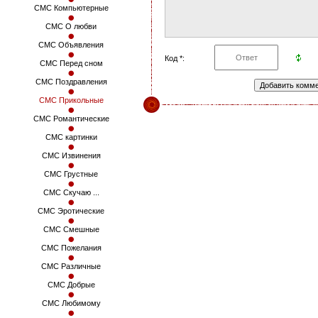
СМС Компьютерные
СМС О любви
СМС Объявления
Код *:
СМС Перед сном
СМС Поздравления
СМС Прикольные
СМС Романтические
СМС картинки
СМС Извинения
СМС Грустные
СМС Скучаю ...
СМС Эротические
СМС Смешные
СМС Пожелания
СМС Различные
СМС Добрые
СМС Любимому