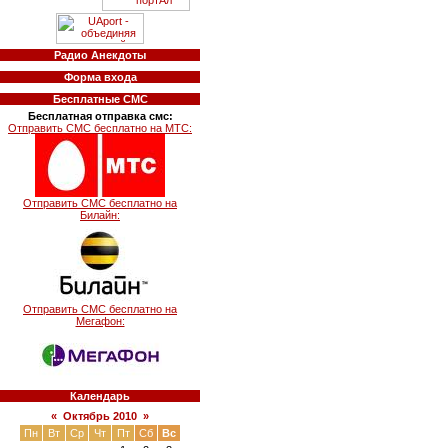
Радио Анекдоты
Форма входа
Бесплатные СМС
Бесплатная отправка смс:
Отправить СМС бесплатно на МТС:
Отправить СМС бесплатно на
Билайн:
Отправить СМС бесплатно на
Мегафон:
Календарь
«
Октябрь 2010
»
Пн
Вт
Ср
Чт
Пт
Сб
Вс