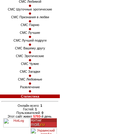
СМС Любимой
СМС Шуточные эротические
СМС Признания в любви
СМС Парню
СМС Лучшие
СМС Лучшей подруге
СМС Вашему другу
СМС Эротические
СМС Чужие
СМС Загадки
СМС Любовные
Развлечение
Статистика
Онлайн всего:
1
Гостей:
1
Пользователей:
0
Этот сайт живет
5793
-й день.