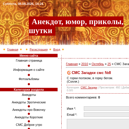
Суббота, 08.08.2026, 14:24
Анекдот, юмор, приколы,
шутки
Главная
Регистрация
Вход
Меню сайта
Главная страница
Главная
»
2010
»
Октябрь
»
25
» СМС Зага
Информация о сайте
СМС Загадки смс №8
С горки ползком, в горку бегом.
Фотоальбомы
(Сопля.)
Категория
:
СМС Загадки
|
Просмотров
: 492 |
Доба
Категории раздела
0.0
/
0
Анекдоты
Всего комментариев
:
0
Анекдоты Эротические
Имя *:
Анекдоты про Вовочку
Email *:
Анекдоты Короткие
СМС Доброе утро