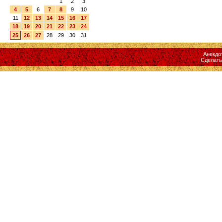
1
2
3
4
5
6
7
8
9
10
11
12
13
14
15
16
17
18
19
20
21
22
23
24
25
26
27
28
29
30
31
Анекдо
Сделат