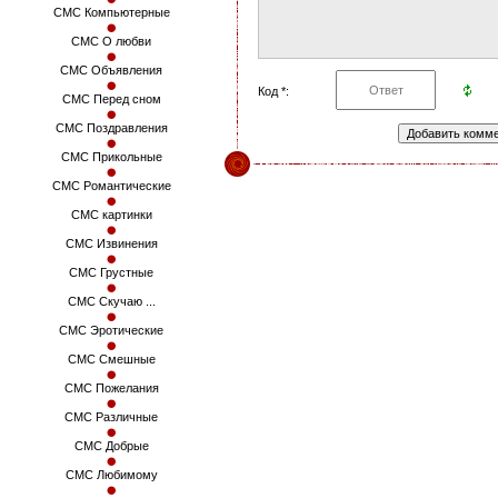
СМС Компьютерные
СМС О любви
СМС Объявления
Код *:
СМС Перед сном
СМС Поздравления
СМС Прикольные
СМС Романтические
СМС картинки
СМС Извинения
СМС Грустные
СМС Скучаю ...
СМС Эротические
СМС Смешные
СМС Пожелания
СМС Различные
СМС Добрые
СМС Любимому