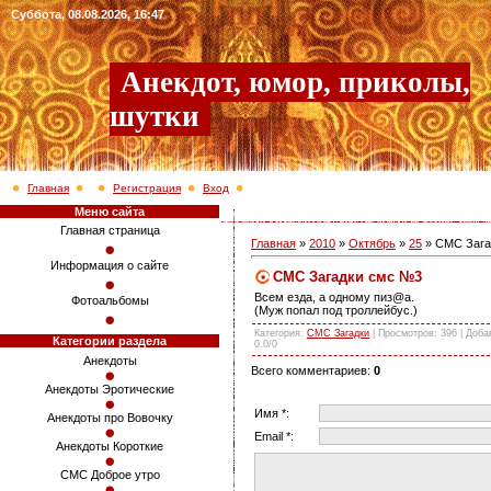
Суббота, 08.08.2026, 16:47
Анекдот, юмор, приколы,
шутки
Главная
Регистрация
Вход
Меню сайта
Главная страница
Главная
»
2010
»
Октябрь
»
25
» СМС Зага
Информация о сайте
СМС Загадки смс №3
Всем езда, а одному пиз@а.
Фотоальбомы
(Муж попал под троллейбус.)
Категория
:
СМС Загадки
|
Просмотров
: 396 |
Доба
Категории раздела
0.0
/
0
Анекдоты
Всего комментариев
:
0
Анекдоты Эротические
Имя *:
Анекдоты про Вовочку
Email *:
Анекдоты Короткие
СМС Доброе утро