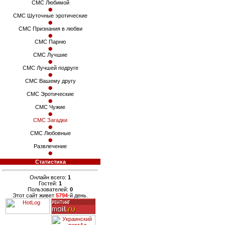
СМС Любимой
СМС Шуточные эротические
СМС Признания в любви
СМС Парню
СМС Лучшие
СМС Лучшей подруге
СМС Вашему другу
СМС Эротические
СМС Чужие
СМС Загадки
СМС Любовные
Развлечение
Статистика
Онлайн всего:
1
Гостей:
1
Пользователей:
0
Этот сайт живет
5794
-й день.