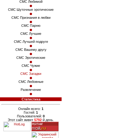
СМС Любимой
СМС Шуточные эротические
СМС Признания в любви
СМС Парню
СМС Лучшие
СМС Лучшей подруге
СМС Вашему другу
СМС Эротические
СМС Чужие
СМС Загадки
СМС Любовные
Развлечение
Статистика
Онлайн всего:
1
Гостей:
1
Пользователей:
0
Этот сайт живет
5792
-й день.