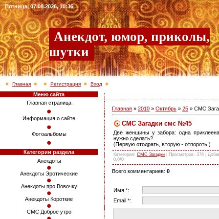
Пятница, 07.08.2026, 10:36
Анекдот, юмор, приколы,
шутки
Главная
Регистрация
Вход
Меню сайта
Главная страница
Главная
»
2010
»
Октябрь
»
25
» СМС Зага
Информация о сайте
СМС Загадки смс №45
Две женщины у забора: одна приклеена
Фотоальбомы
нужно сделать?
(Первую отодрать, вторую - отпороть.)
Категории раздела
Категория
:
СМС Загадки
|
Просмотров
: 376 |
Доба
0.0
/
0
Анекдоты
Всего комментариев
:
0
Анекдоты Эротические
Анекдоты про Вовочку
Имя *:
Анекдоты Короткие
Email *:
СМС Доброе утро