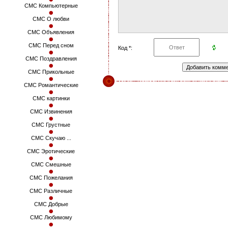
СМС Компьютерные
СМС О любви
СМС Объявления
СМС Перед сном
Код *:
СМС Поздравления
СМС Прикольные
СМС Романтические
СМС картинки
СМС Извинения
СМС Грустные
СМС Скучаю ...
СМС Эротические
СМС Смешные
СМС Пожелания
СМС Различные
СМС Добрые
СМС Любимому