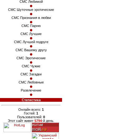
СМС Любимой
СМС Шуточные эротические
СМС Признания в любви
СМС Парню
СМС Лучшие
СМС Лучшей подруге
СМС Вашему другу
СМС Эротические
СМС Чужие
СМС Загадки
СМС Любовные
Развлечение
Статистика
Онлайн всего:
1
Гостей:
1
Пользователей:
0
Этот сайт живет
5794
-й день.