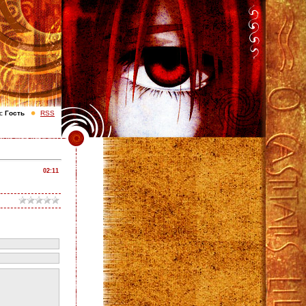
с
Гость
RSS
02:11