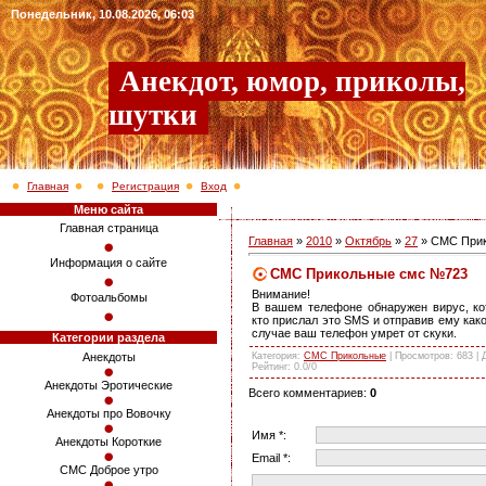
Понедельник, 10.08.2026, 06:03
Анекдот, юмор, приколы,
шутки
Главная
Регистрация
Вход
Меню сайта
Главная страница
Главная
»
2010
»
Октябрь
»
27
» СМС При
Информация о сайте
СМС Прикольные смс №723
Внимание!
Фотоальбомы
В вашем телефоне обнаружен вирус, ко
кто прислал это SMS и отправив ему как
случае ваш телефон умрет от скуки.
Категории раздела
Категория
:
СМС Прикольные
|
Просмотров
: 683 |
Анекдоты
Рейтинг
:
0.0
/
0
Анекдоты Эротические
Всего комментариев
:
0
Анекдоты про Вовочку
Имя *:
Анекдоты Короткие
Email *:
СМС Доброе утро