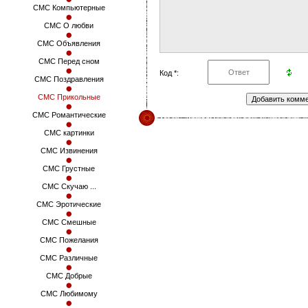
СМС Компьютерные
СМС О любви
СМС Объявления
СМС Перед сном
Код *:
СМС Поздравления
СМС Прикольные
СМС Романтические
СМС картинки
СМС Извинения
СМС Грустные
СМС Скучаю ...
СМС Эротические
СМС Смешные
СМС Пожелания
СМС Различные
СМС Добрые
СМС Любимому