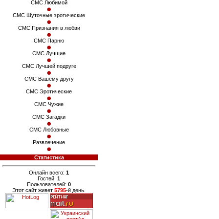
СМС Любимой
СМС Шуточные эротические
СМС Признания в любви
СМС Парню
СМС Лучшие
СМС Лучшей подруге
СМС Вашему другу
СМС Эротические
СМС Чужие
СМС Загадки
СМС Любовные
Развлечение
Статистика
Онлайн всего:
1
Гостей:
1
Пользователей:
0
Этот сайт живет
5795
-й день.