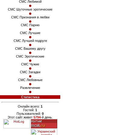
СМС Любимой
СМС Шуточные эротические
СМС Признания в любви
СМС Парню
СМС Лучшие
СМС Лучшей подруге
СМС Вашему другу
СМС Эротические
СМС Чужие
СМС Загадки
СМС Любовные
Развлечение
Статистика
Онлайн всего:
1
Гостей:
1
Пользователей:
0
Этот сайт живет
5794
-й день.