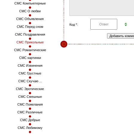
СМС Компьютерные
СМС О любви
СМС Объявления
Код *:
СМС Перед сном
СМС Поздравления
СМС Прикольные
СМС Романтические
СМС картинки
СМС Извинения
СМС Грустные
СМС Скучаю ...
СМС Эротические
СМС Смешные
СМС Пожелания
СМС Различные
СМС Добрые
СМС Любимому