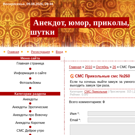
Воскресенье, 09.08.2026, 09:44
Анекдот, юмор, приколы,
шутки
Главная
Регистрация
Вход
Меню сайта
Главная страница
Главная
»
2010
»
Октябрь
»
26
» СМС При
Информация о сайте
СМС Прикольные смс №260
Если ты хочешь выйти замуж за умного, 
Фотоальбомы
выходить замуж три раза.
Категория
:
СМС Прикольные
|
Просмотров
: 315 |
Категории раздела
Рейтинг
:
0.0
/
0
Анекдоты
Всего комментариев
:
0
Анекдоты Эротические
Имя *:
Анекдоты про Вовочку
Email *:
Анекдоты Короткие
СМС Доброе утро