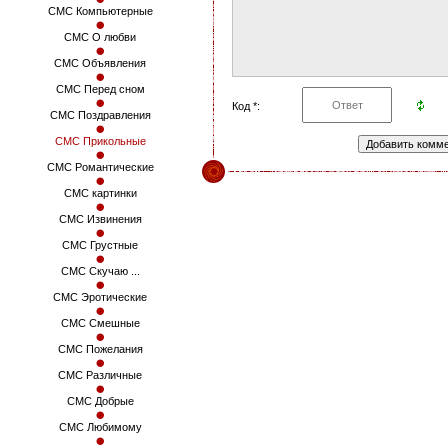
СМС Компьютерные
СМС О любви
СМС Объявления
СМС Перед сном
Код *:
СМС Поздравления
СМС Прикольные
СМС Романтические
СМС картинки
СМС Извинения
СМС Грустные
СМС Скучаю ...
СМС Эротические
СМС Смешные
СМС Пожелания
СМС Различные
СМС Добрые
СМС Любимому