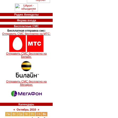
Радио Анекдоты
Форма входа
Бесплатные СМС
Бесплатная отправка смс:
Отправить СМС бесплатно на МТС:
Отправить СМС бесплатно на
Билайн:
Отправить СМС бесплатно на
Мегафон:
Календарь
«
Октябрь 2010
»
Пн
Вт
Ср
Чт
Пт
Сб
Вс