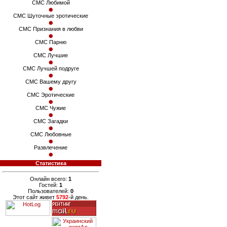
СМС Любимой
СМС Шуточные эротические
СМС Признания в любви
СМС Парню
СМС Лучшие
СМС Лучшей подруге
СМС Вашему другу
СМС Эротические
СМС Чужие
СМС Загадки
СМС Любовные
Развлечение
Статистика
Онлайн всего:
1
Гостей:
1
Пользователей:
0
Этот сайт живет
5792
-й день.