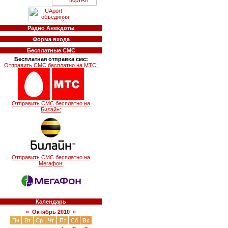
Радио Анекдоты
Форма входа
Бесплатные СМС
Бесплатная отправка смс:
Отправить СМС бесплатно на МТС:
Отправить СМС бесплатно на
Билайн:
Отправить СМС бесплатно на
Мегафон:
Календарь
«
Октябрь 2010
»
Пн
Вт
Ср
Чт
Пт
Сб
Вс