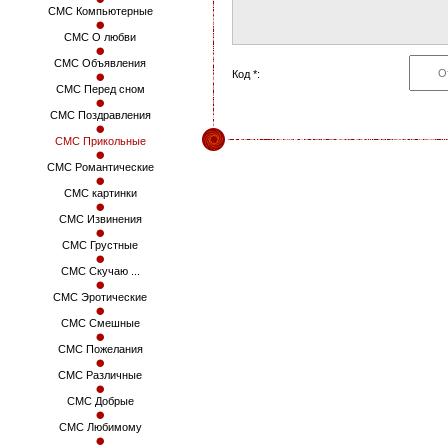
СМС Компьютерные
СМС О любви
СМС Объявления
Код *:
СМС Перед сном
СМС Поздравления
СМС Прикольные
СМС Романтические
СМС картинки
СМС Извинения
СМС Грустные
СМС Скучаю ...
СМС Эротические
СМС Смешные
СМС Пожелания
СМС Различные
СМС Добрые
СМС Любимому