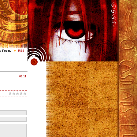
с
Гость
RSS
03:11