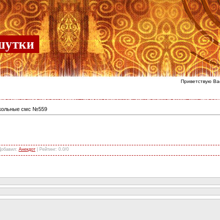
шутки
Приветствую Ва
кольные смс №559
Добавил
:
Анекдот
|
Рейтинг
:
0.0
/
0