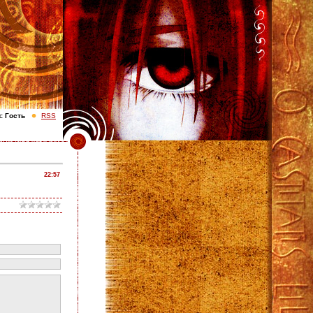
с
Гость
RSS
22:57