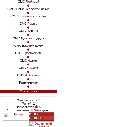
СМС Любимой
СМС Шуточные эротические
СМС Признания в любви
СМС Парню
СМС Лучшие
СМС Лучшей подруге
СМС Вашему другу
СМС Эротические
СМС Чужие
СМС Загадки
СМС Любовные
Развлечение
Статистика
Онлайн всего:
1
Гостей:
1
Пользователей:
0
Этот сайт живет
5792
-й день.