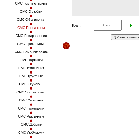
СМС Компьютерные
СМС О любви
СМС Объявления
Код *:
СМС Перед сном
СМС Поздравления
СМС Прикольные
СМС Романтические
СМС картинки
СМС Извинения
СМС Грустные
СМС Скучаю ...
СМС Эротические
СМС Смешные
СМС Пожелания
СМС Различные
СМС Добрые
СМС Любимому