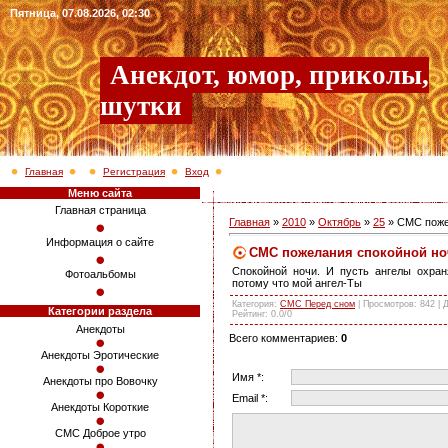
Пятница, 07.08.2026, 02:30
Анекдот, юмор, приколы,
шутки
Главная
Регистрация
Вход
Меню сайта
Главная страница
Главная
»
2010
»
Октябрь
»
25
» СМС поже
Информация о сайте
СМС пожелания спокойной но
Спокойной ночи. И пусть ангелы охран
Фотоальбомы
потому что мой ангел-Ты
Категория
:
СМС Перед сном
|
Просмотров
: 842 |
Категории раздела
Рейтинг
:
0.0
/
0
Анекдоты
Всего комментариев
:
0
Анекдоты Эротические
Имя *:
Анекдоты про Вовочку
Email *:
Анекдоты Короткие
СМС Доброе утро