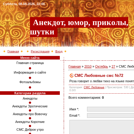
Суббота, 08.08.2026, 22:00
Анекдот, юмор, приколы,
шутки
Главная
Регистрация
Вход
Меню сайта
Главная страница
Главная
»
2010
»
Октябрь
»
27
» СМС Люб
Информация о сайте
СМС Любовные смс №72
Роза говорит о любви тихо на языке поня
Фотоальбомы
Категория
:
СМС Любовные
|
Просмотров
: 530 |
До
0.0
/
0
Категории раздела
Всего комментариев
:
0
Анекдоты
Анекдоты Эротические
Имя *:
Анекдоты про Вовочку
Email *:
Анекдоты Короткие
СМС Доброе утро