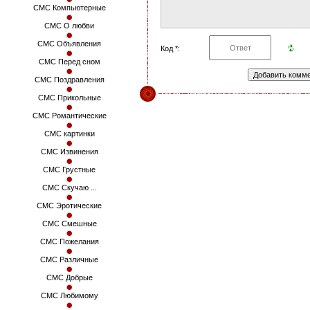
СМС Компьютерные
СМС О любви
СМС Объявления
Код *:
СМС Перед сном
СМС Поздравления
СМС Прикольные
СМС Романтические
СМС картинки
СМС Извинения
СМС Грустные
СМС Скучаю ...
СМС Эротические
СМС Смешные
СМС Пожелания
СМС Различные
СМС Добрые
СМС Любимому