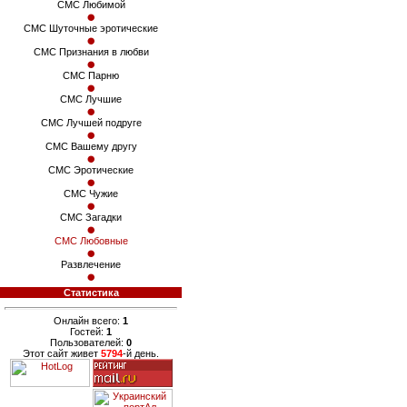
СМС Любимой
СМС Шуточные эротические
СМС Признания в любви
СМС Парню
СМС Лучшие
СМС Лучшей подруге
СМС Вашему другу
СМС Эротические
СМС Чужие
СМС Загадки
СМС Любовные
Развлечение
Статистика
Онлайн всего:
1
Гостей:
1
Пользователей:
0
Этот сайт живет
5794
-й день.