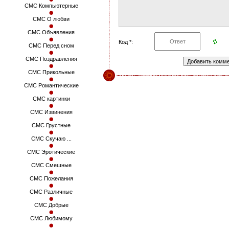
СМС Компьютерные
СМС О любви
СМС Объявления
Код *:
СМС Перед сном
СМС Поздравления
СМС Прикольные
СМС Романтические
СМС картинки
СМС Извинения
СМС Грустные
СМС Скучаю ...
СМС Эротические
СМС Смешные
СМС Пожелания
СМС Различные
СМС Добрые
СМС Любимому