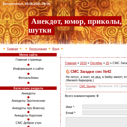
Воскресенье, 09.08.2026, 08:08
Анекдот, юмор, приколы,
шутки
Главная
Регистрация
Вход
Меню сайта
Главная страница
Главная
»
2010
»
Октябрь
»
25
» СМС Зага
Информация о сайте
СМС Загадки смс №42
Не петух, а поет, не дед, а бабку имеет, к
Фотоальбомы
(Филипп Киркоров.)
Категория
:
СМС Загадки
|
Просмотров
: 423 |
Доба
Категории раздела
0.0
/
0
Анекдоты
Всего комментариев
:
0
Анекдоты Эротические
Имя *:
Анекдоты про Вовочку
Email *:
Анекдоты Короткие
СМС Доброе утро