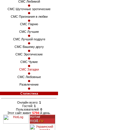
СМС Любимой
СМС Шуточные эротические
СМС Признания в любви
СМС Парню
СМС Лучшие
СМС Лучшей подруге
СМС Вашему другу
СМС Эротические
СМС Чужие
СМС Загадки
СМС Любовные
Развлечение
Статистика
Онлайн всего:
1
Гостей:
1
Пользователей:
0
Этот сайт живет
5794
-й день.