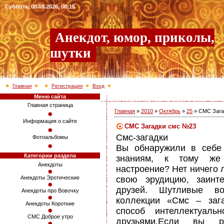
Суббота, 08.08.2026, 08:15
Анекдот, юмор, приколы,
шутки
Главная
Регистрация
Вход
Меню сайта
Главная страница
Главная
»
2010
»
Октябрь
»
25
» СМС Зага
Информация о сайте
СМС Загадки смс №23
Смс-загадки
Фотоальбомы
Вы обнаружили в себе 
Категории раздела
знаниям, к тому ж
Анекдоты
настроение? Нет ничего 
свою эрудицию, заинт
Анекдоты Эротические
друзей. Шутливые в
Анекдоты про Вовочку
коллекции «Смс – заг
Анекдоты Короткие
способ интеллектуаль
СМС Доброе утро
друзьями.Если вы р