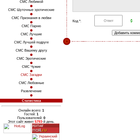
СМС Любимой
СМС Шуточные эротические
СМС Признания в любви
Код *:
СМС Парню
СМС Лучшие
СМС Лучшей подруге
СМС Вашему другу
СМС Эротические
СМС Чужие
СМС Загадки
СМС Любовные
Развлечение
Статистика
Онлайн всего:
1
Гостей:
1
Пользователей:
0
Этот сайт живет
5793
-й день.