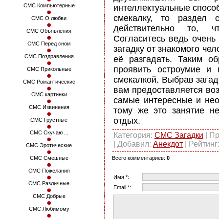
СМС Компьютерные
интеллектуальные способ
смекалку, то раздел 
СМС О любви
действительно то, ч
СМС Объявления
Согласитесь ведь очень
СМС Перед сном
загадку от знакомого чел
СМС Поздравления
её разгадать. Таким о
проявить остроумие и 
СМС Прикольные
смекалкой. Выбрав загадк
СМС Романтические
вам предоставляется во
СМС картинки
самые интересные и нео
СМС Извинения
тому же это занятие н
отдых.
СМС Грустные
СМС Скучаю ...
Категория
:
СМС Загадки
|
Пр
|
Добавил
:
Анекдот
|
Рейтинг
СМС Эротические
Всего комментариев
:
0
СМС Смешные
СМС Пожелания
Имя *:
СМС Различные
Email *:
СМС Добрые
СМС Любимому