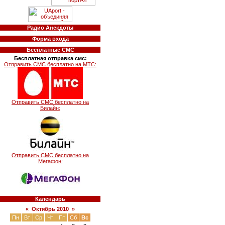
Радио Анекдоты
Форма входа
Бесплатные СМС
Бесплатная отправка смс:
Отправить СМС бесплатно на МТС:
Отправить СМС бесплатно на
Билайн:
Отправить СМС бесплатно на
Мегафон:
Календарь
«
Октябрь 2010
»
Пн
Вт
Ср
Чт
Пт
Сб
Вс