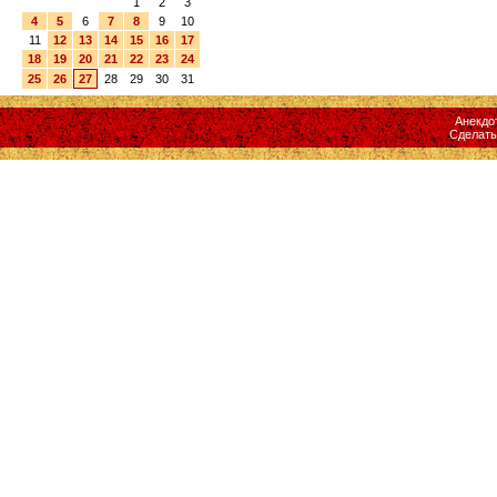
1
2
3
4
5
6
7
8
9
10
11
12
13
14
15
16
17
18
19
20
21
22
23
24
25
26
27
28
29
30
31
Анекдо
Сделат