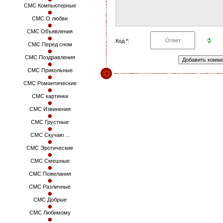
СМС Компьютерные
СМС О любви
СМС Объявления
Код *:
СМС Перед сном
СМС Поздравления
СМС Прикольные
СМС Романтические
СМС картинки
СМС Извинения
СМС Грустные
СМС Скучаю ...
СМС Эротические
СМС Смешные
СМС Пожелания
СМС Различные
СМС Добрые
СМС Любимому