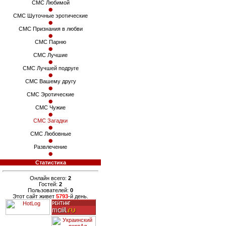
СМС Любимой
СМС Шуточные эротические
СМС Признания в любви
СМС Парню
СМС Лучшие
СМС Лучшей подруге
СМС Вашему другу
СМС Эротические
СМС Чужие
СМС Загадки
СМС Любовные
Развлечение
Статистика
Онлайн всего:
2
Гостей:
2
Пользователей:
0
Этот сайт живет
5793
-й день.