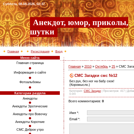
Суббота, 08.08.2026, 02:37
Анекдот, юмор, приколы,
шутки
Главная
Регистрация
Вход
Меню сайта
Главная страница
Главная
»
2010
»
Октябрь
»
25
» СМС Зага
Информация о сайте
СМС Загадки смс №12
Без рук, без ног на бабу скок!
Фотоальбомы
(Коромысло.)
Категория
:
СМС Загадки
|
Просмотров
: 417 |
Доба
Категории раздела
0.0
/
0
Анекдоты
Всего комментариев
:
0
Анекдоты Эротические
Имя *:
Анекдоты про Вовочку
Email *:
Анекдоты Короткие
СМС Доброе утро