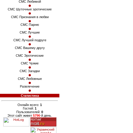
СМС Любимой
СМС Шуточные эротические
СМС Признания в любви
СМС Парню
СМС Лучшие
СМС Лучшей подруге
СМС Вашему другу
СМС Эротические
СМС Чужие
СМС Загадки
СМС Любовные
Развлечение
Статистика
Онлайн всего:
1
Гостей:
1
Пользователей:
0
Этот сайт живет
5796
-й день.