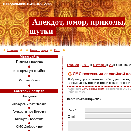
Понедельник, 10.08.2026, 22:29
Анекдот, юмор, приколы,
шутки
Главная
Регистрация
Вход
Меню сайта
Главная страница
Главная
»
2010
»
Октябрь
»
25
» СМС поже
Информация о сайте
СМС пожелания спокойной но
Доброе утро солнышко ! Сегодня Настя, 
Фотоальбомы
восхищаюсь тобой и твоей божественной 
Категория
:
СМС Перед сном
|
Просмотров
: 362 |
Категории раздела
Рейтинг
:
0.0
/
0
Анекдоты
Всего комментариев
:
0
Анекдоты Эротические
Имя *:
Анекдоты про Вовочку
Email *:
Анекдоты Короткие
СМС Доброе утро