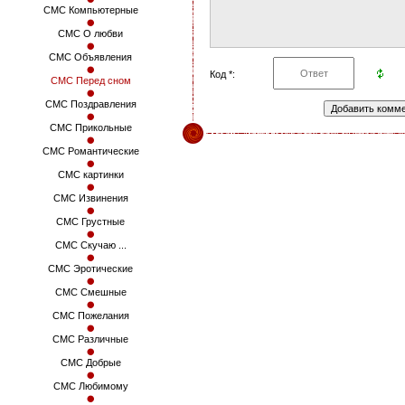
СМС Компьютерные
СМС О любви
СМС Объявления
Код *:
СМС Перед сном
СМС Поздравления
СМС Прикольные
СМС Романтические
СМС картинки
СМС Извинения
СМС Грустные
СМС Скучаю ...
СМС Эротические
СМС Смешные
СМС Пожелания
СМС Различные
СМС Добрые
СМС Любимому