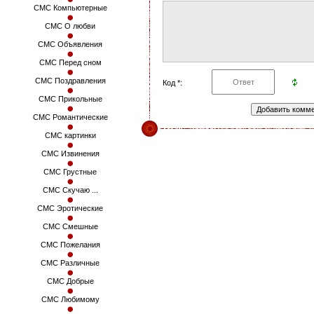
СМС Компьютерные
СМС О любви
СМС Объявления
СМС Перед сном
СМС Поздравления
Код *:
СМС Прикольные
СМС Романтические
СМС картинки
СМС Извинения
СМС Грустные
СМС Скучаю ...
СМС Эротические
СМС Смешные
СМС Пожелания
СМС Различные
СМС Добрые
СМС Любимому