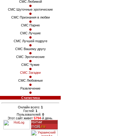
СМС Любимой
СМС Шуточные эротические
СМС Признания в любви
СМС Парню
СМС Лучшие
СМС Лучшей подруге
СМС Вашему другу
СМС Эротические
СМС Чужие
СМС Загадки
СМС Любовные
Развлечение
Статистика
Онлайн всего:
1
Гостей:
1
Пользователей:
0
Этот сайт живет
5794
-й день.