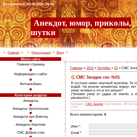
Воскресенье, 09.08.2026, 10:46
Анекдот, юмор, приколы,
шутки
Главная
Регистрация
Вход
Меню сайта
Главная страница
Главная
»
2010
»
Октябрь
»
25
» СМС Зага
Информация о сайте
СМС Загадки смс №51
В пустыне лежит мертвый мужчина. За п
Фотоальбомы
водой. На многие километры вокруг нет
умер человек и что в его мешке?
(Человек умер от удара об землю, а 
Категории раздела
раскрылся.)
Анекдоты
Категория
:
СМС Загадки
|
Просмотров
: 394 |
Доба
0.0
/
0
Анекдоты Эротические
Всего комментариев
:
0
Анекдоты про Вовочку
Анекдоты Короткие
Имя *:
СМС Доброе утро
Email *: