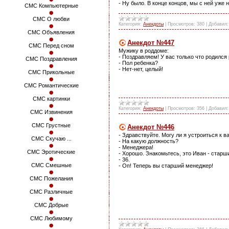
- Ну было. В конце концов, мы с ней уже 
СМС Компьютерные
СМС О любви
Категория:
Анекдоты
|
Просмотров:
380
|
Добавил:
СМС Объявления
Анекдот №447
СМС Перед сном
Мужику в роддоме:
- Поздравляем! У вас только что родился 
СМС Поздравления
- Пол ребенка?
- Нет-нет, целый!
СМС Прикольные
СМС Романтические
СМС картинки
Категория:
Анекдоты
|
Просмотров:
356
|
Добавил:
СМС Извинения
СМС Грустные
Анекдот №446
- Здравствуйте. Могу ли я устроиться к в
СМС Скучаю ...
- На какую должность?
- Менеджера!
СМС Эротические
- Хорошо. Знакомьтесь, это Иван - старш
- 36.
СМС Смешные
- Оп! Теперь вы старший менеджер!
СМС Пожелания
СМС Различные
СМС Добрые
СМС Любимому