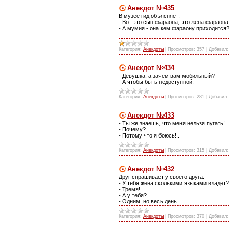
Анекдот №435
В музее гид объясняет:
- Вот это сын фараона, это жена фараона
- А мумия - она кем фараону приходится
Категория:
Анекдоты
|
Просмотров:
357
|
Добавил:
Анекдот №434
- Девушка, а зачем вам мобильный?
- А чтобы быть недоступной.
Категория:
Анекдоты
|
Просмотров:
281
|
Добавил:
Анекдот №433
- Ты же знаешь, что меня нельзя пугать!
- Почему?
- Потому что я боюсь!..
Категория:
Анекдоты
|
Просмотров:
315
|
Добавил:
Анекдот №432
Друг спрашивает у своего друга:
- У тебя жена сколькими языками владет?
- Тремя!
- А у тебя?
- Одним, но весь день.
Категория:
Анекдоты
|
Просмотров:
370
|
Добавил: