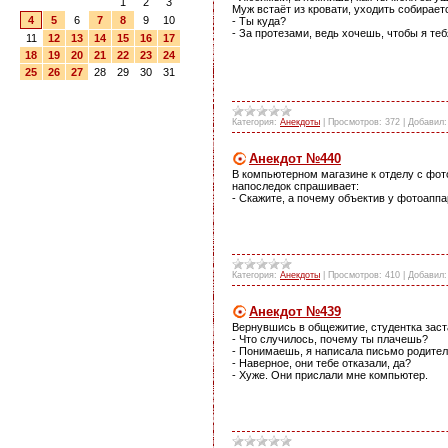
1
2
3
Муж встаёт из кровати, уходить собираетс
4
5
6
7
8
9
10
- Ты куда?
- За протезами, ведь хочешь, чтобы я теб
11
12
13
14
15
16
17
18
19
20
21
22
23
24
25
26
27
28
29
30
31
Категория:
Анекдоты
|
Просмотров:
372
|
Добавил:
Анекдот №440
В компьютерном магазине к отделу с фот
напоследок спрашивает:
- Скажите, а почему объектив у фотоапп
Категория:
Анекдоты
|
Просмотров:
410
|
Добавил:
Анекдот №439
Вернувшись в общежитие, студентка заст
- Что случилось, почему ты плачешь?
- Понимаешь, я написала письмо родител
- Наверное, они тебе отказали, да?
- Хуже. Они прислали мне компьютер.