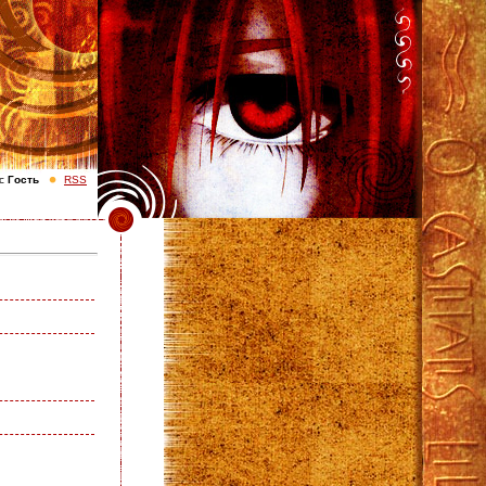
с
Гость
RSS