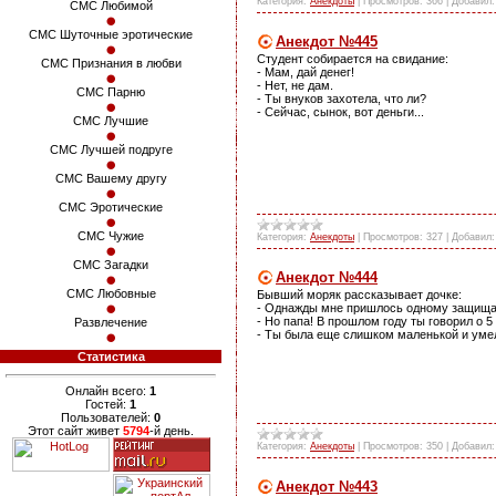
Категория:
Анекдоты
|
Просмотров:
366
|
Добавил:
СМС Любимой
СМС Шуточные эротические
Анекдот №445
Студент собирается на свидание:
СМС Признания в любви
- Мам, дай денег!
- Нет, не дам.
СМС Парню
- Ты внуков захотела, что ли?
- Сейчас, сынок, вот деньги...
СМС Лучшие
СМС Лучшей подруге
СМС Вашему другу
СМС Эротические
СМС Чужие
Категория:
Анекдоты
|
Просмотров:
327
|
Добавил:
СМС Загадки
Анекдот №444
СМС Любовные
Бывший моряк рассказывает дочке:
- Однажды мне пришлось одному защищат
- Но папа! В прошлом году ты говорил о 5
Развлечение
- Ты была еще слишком маленькой и умел
Статистика
Онлайн всего:
1
Гостей:
1
Пользователей:
0
Этот сайт живет
5794
-й день.
Категория:
Анекдоты
|
Просмотров:
350
|
Добавил:
Анекдот №443