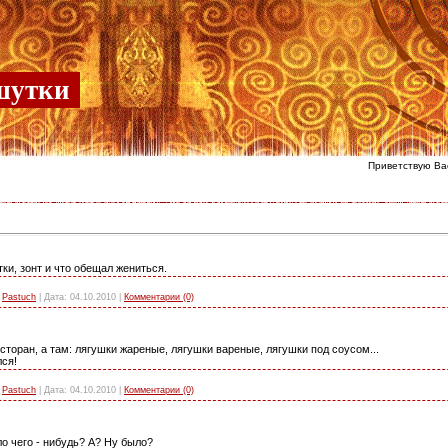
шутки
Приветствую Ва
ки, зонт и что обещал жениться.
Pastuch
|
Дата:
04.10.2010
|
Комментарии (0)
торан, а там: лягушки жареные, лягушки вареные, лягушки под соусом...
лся!
Pastuch
|
Дата:
04.10.2010
|
Комментарии (0)
ло чего - нибудь? А? Ну было?