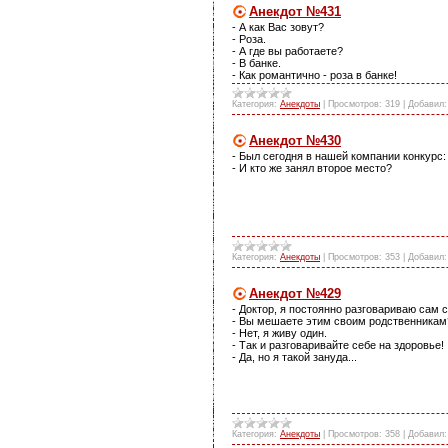
Анекдот №431
- А как Вас зовут?
- Роза.
- А где вы работаете?
- В банке.
- Как романтично - роза в банке!
Категория:
Анекдоты
|
Просмотров:
319
|
Добавил:
Анекдот №430
- Был сегодня в нашей компании конкурс: 
- И кто же занял второе место?
Категория:
Анекдоты
|
Просмотров:
353
|
Добавил:
Анекдот №429
- Доктор, я постоянно разговариваю сам с
- Вы мешаете этим своим родственникам
- Нет, я живу один.
- Так и разговаривайте себе на здоровье!
- Да, но я такой зануда...
Категория:
Анекдоты
|
Просмотров:
358
|
Добавил: