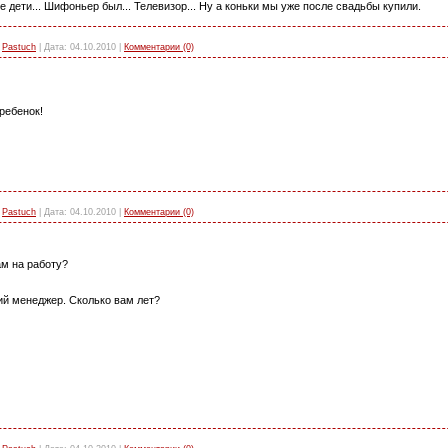
не дети... Шифоньер был... Телевизор... Ну а коньки мы уже после свадьбы купили.
Pastuch
|
Дата:
04.10.2010
|
Комментарии (0)
ребенок!
Pastuch
|
Дата:
04.10.2010
|
Комментарии (0)
ам на работу?
ий менеджер. Сколько вам лет?