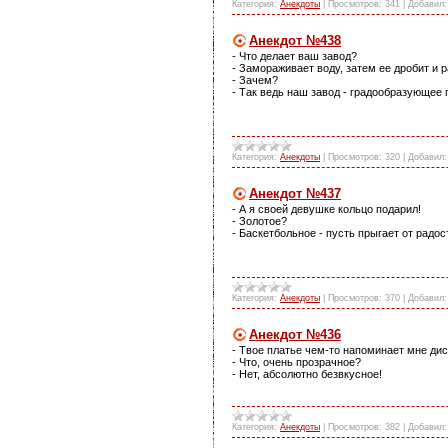
Категория:
Анекдоты
|
Просмотров:
341
|
Добавил:
Анекдот №438
- Что делает ваш завод?
- Замораживает воду, затем ее дробит и 
- Зачем?
- Так ведь наш завод - градообразующее 
Категория:
Анекдоты
|
Просмотров:
320
|
Добавил:
Анекдот №437
- А я своей девушке кольцо подарил!
- Золотое?
- Баскетбольное - пусть прыгает от радос
Категория:
Анекдоты
|
Просмотров:
370
|
Добавил:
Анекдот №436
- Твое платье чем-то напоминает мне ди
- Что, очень прозрачное?
- Нет, абсолютно безвкусное!
Категория:
Анекдоты
|
Просмотров:
382
|
Добавил: