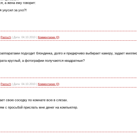
я, а жена ему говорит:
я укусил за ухо?!
Pastuch
|
Дата:
04.10.2010
|
Комментарии (0)
оаппаратами подходит блондинка, долго и придирчиво выбирает камеру, задает миллио
арата круглый, а фотографии получаются квадратные?
Pastuch
|
Дата:
04.10.2010
|
Комментарии (0)
ает свою соседку по комнате всю в слезах.
ям с просьбой прислать мне денег на компьютер.