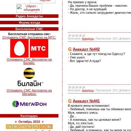
На приеме у врача:
- Да, причина Ваших проблем - никотин.
- Но доктор, я не курящий.
- Жаль, это сильно затрудняет диагностик
Радио Анекдоты
Форма входа
Бесплатные СМС
Бесплатная отправка смс:
Отправить СМС бесплатно на МТС:
Категория:
Анекдоты
|
Просмотров:
343
|
Добавил:
Анекдот №442
- Скажите, а где тут поезд на Одессу?
- Уже ушел.
Отправить СМС бесплатно на
- Вот здрасте! А куда?
Билайн:
Отправить СМС бесплатно на
Категория:
Анекдоты
|
Просмотров:
333
|
Добавил:
Мегафон:
Анекдот №441
В кровати жена вспоминает:
- Любимый, помнишь как ты обнимал мен
Муж, немного злясь:
Календарь
- Да...
- А помнишь, как ты целовал меня?
«
Октябрь 2010
»
Муж, со злостью:
- Да, дай поспать!
Пн
Вт
Ср
Чт
Пт
Сб
Вс
- Любимый, а помнишь, как ты меня за у