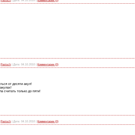
Pastuch
|
Дата:
04.10.2010
|
Комментарии (0)
Pastuch
|
Дата:
04.10.2010
|
Комментарии (0)
ься от десяти акул!
 акулах!
а считать только до пяти!
Pastuch
|
Дата:
04.10.2010
|
Комментарии (0)