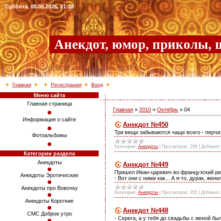
Суббота, 08.08.2026, 21:28
Анекдот, юмор, приколы, 
Главная
Регистрация
Вход
Меню сайта
Главная страница
Главная
»
2010
»
Октябрь
»
04
Информация о сайте
Анекдот №450
Три вещи забываются чаще всего - перчат
Фотоальбомы
Категория:
Анекдоты
|
Просмотров:
299
|
Добавил:
Категории раздела
Анекдоты
Анекдот №449
Пришел Иван-царевич во французский рес
Анекдоты Эротические
- Вот они с ними как... А я-то, дурак, жени
Анекдоты про Вовочку
Категория:
Анекдоты
|
Просмотров:
355
|
Добавил:
Анекдоты Короткие
Анекдот №448
СМС Доброе утро
- Серега, а у тебя до свадьбы с женой бы