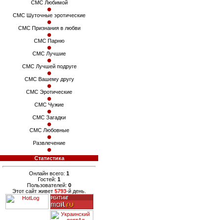
СМС Любимой
СМС Шуточные эротические
СМС Признания в любви
СМС Парню
СМС Лучшие
СМС Лучшей подруге
СМС Вашему другу
СМС Эротические
СМС Чужие
СМС Загадки
СМС Любовные
Развлечение
Статистика
Онлайн всего:
1
Гостей:
1
Пользователей:
0
Этот сайт живет
5793
-й день.