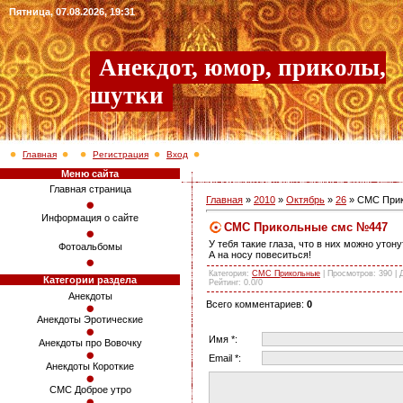
Пятница, 07.08.2026, 19:31
Анекдот, юмор, приколы,
шутки
Главная
Регистрация
Вход
Меню сайта
Главная страница
Главная
»
2010
»
Октябрь
»
26
» СМС При
Информация о сайте
СМС Прикольные смс №447
У тебя такие глаза, что в них можно утонут
Фотоальбомы
А на носу повеситься!
Категория
:
СМС Прикольные
|
Просмотров
: 390 |
Категории раздела
Рейтинг
:
0.0
/
0
Анекдоты
Всего комментариев
:
0
Анекдоты Эротические
Имя *:
Анекдоты про Вовочку
Email *:
Анекдоты Короткие
СМС Доброе утро