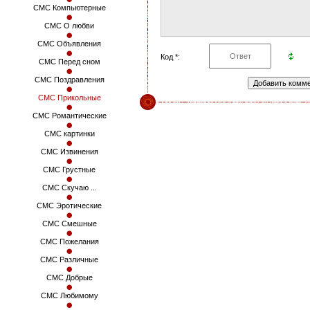
СМС Компьютерные
СМС О любви
СМС Объявления
Код *:
СМС Перед сном
СМС Поздравления
СМС Прикольные
СМС Романтические
СМС картинки
СМС Извинения
СМС Грустные
СМС Скучаю ...
СМС Эротические
СМС Смешные
СМС Пожелания
СМС Различные
СМС Добрые
СМС Любимому