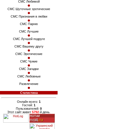
СМС Любимой
СМС Шуточные эротические
СМС Признания в любви
СМС Парню
СМС Лучшие
СМС Лучшей подруге
СМС Вашему другу
СМС Эротические
СМС Чужие
СМС Загадки
СМС Любовные
Развлечение
Статистика
Онлайн всего:
1
Гостей:
1
Пользователей:
0
Этот сайт живет
5792
-й день.