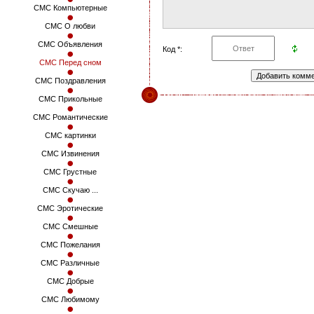
СМС Компьютерные
СМС О любви
СМС Объявления
Код *:
СМС Перед сном
СМС Поздравления
СМС Прикольные
СМС Романтические
СМС картинки
СМС Извинения
СМС Грустные
СМС Скучаю ...
СМС Эротические
СМС Смешные
СМС Пожелания
СМС Различные
СМС Добрые
СМС Любимому