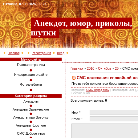
Пятница, 07.08.2026, 02:27
Анекдот, юмор, приколы,
шутки
Главная
Регистрация
Вход
Меню сайта
Главная страница
Главная
»
2010
»
Октябрь
»
25
» СМС поже
Информация о сайте
СМС пожелания спокойной но
Пусть тебе присняться бооольшие рооозов
Фотоальбомы
Категория
:
СМС Перед сном
|
Просмотров
: 396 |
Рейтинг
:
0.0
/
0
Категории раздела
Всего комментариев
:
0
Анекдоты
Анекдоты Эротические
Имя *:
Анекдоты про Вовочку
Email *:
Анекдоты Короткие
СМС Доброе утро