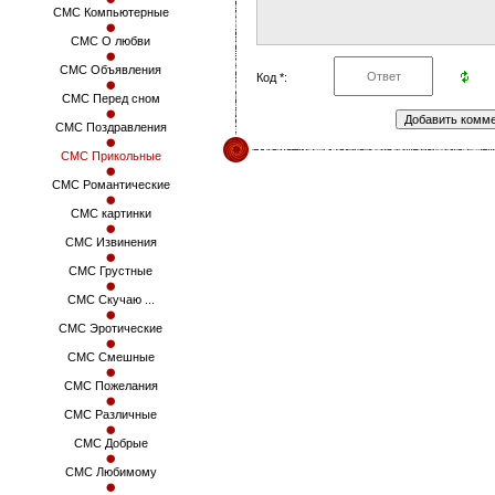
СМС Компьютерные
СМС О любви
СМС Объявления
Код *:
СМС Перед сном
СМС Поздравления
СМС Прикольные
СМС Романтические
СМС картинки
СМС Извинения
СМС Грустные
СМС Скучаю ...
СМС Эротические
СМС Смешные
СМС Пожелания
СМС Различные
СМС Добрые
СМС Любимому