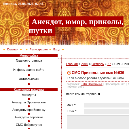
Пятница, 07.08.2026, 02:45
Анекдот, юмор, приколы,
шутки
Главная
Регистрация
Вход
Меню сайта
Главная страница
Главная
»
2010
»
Октябрь
»
27
» СМС При
Информация о сайте
СМС Прикольные смс №636
Если в слове работа сделать 8 ошибок 
Фотоальбомы
Категория
:
СМС Прикольные
|
Просмотров
: 381 |
Рейтинг
:
0.0
/
0
Категории раздела
Всего комментариев
:
0
Анекдоты
Анекдоты Эротические
Имя *:
Анекдоты про Вовочку
Email *:
Анекдоты Короткие
СМС Доброе утро