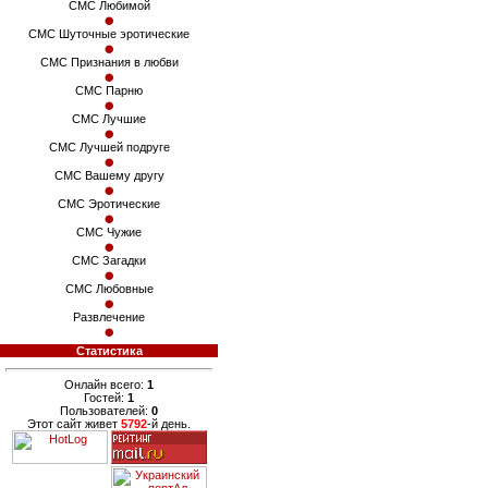
СМС Любимой
СМС Шуточные эротические
СМС Признания в любви
СМС Парню
СМС Лучшие
СМС Лучшей подруге
СМС Вашему другу
СМС Эротические
СМС Чужие
СМС Загадки
СМС Любовные
Развлечение
Статистика
Онлайн всего:
1
Гостей:
1
Пользователей:
0
Этот сайт живет
5792
-й день.