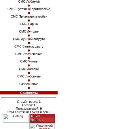
СМС Любимой
СМС Шуточные эротические
СМС Признания в любви
СМС Парню
СМС Лучшие
СМС Лучшей подруге
СМС Вашему другу
СМС Эротические
СМС Чужие
СМС Загадки
СМС Любовные
Развлечение
Статистика
Онлайн всего:
1
Гостей:
1
Пользователей:
0
Этот сайт живет
5793
-й день.