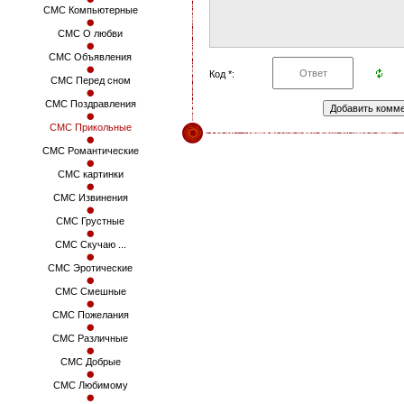
СМС Компьютерные
СМС О любви
СМС Объявления
Код *:
СМС Перед сном
СМС Поздравления
СМС Прикольные
СМС Романтические
СМС картинки
СМС Извинения
СМС Грустные
СМС Скучаю ...
СМС Эротические
СМС Смешные
СМС Пожелания
СМС Различные
СМС Добрые
СМС Любимому