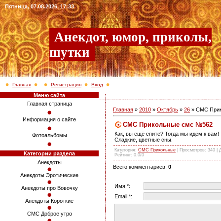
Пятница, 07.08.2026, 17:33
Анекдот, юмор, приколы,
шутки
Главная
Регистрация
Вход
Меню сайта
Главная страница
Главная
»
2010
»
Октябрь
»
26
» СМС При
Информация о сайте
СМС Прикольные смс №562
Как, вы ещё спите? Тогда мы идём к вам!
Фотоальбомы
Сладкие, цветные сны.
Категория
:
СМС Прикольные
|
Просмотров
: 340 |
Категории раздела
Рейтинг
:
0.0
/
0
Анекдоты
Всего комментариев
:
0
Анекдоты Эротические
Имя *:
Анекдоты про Вовочку
Email *:
Анекдоты Короткие
СМС Доброе утро