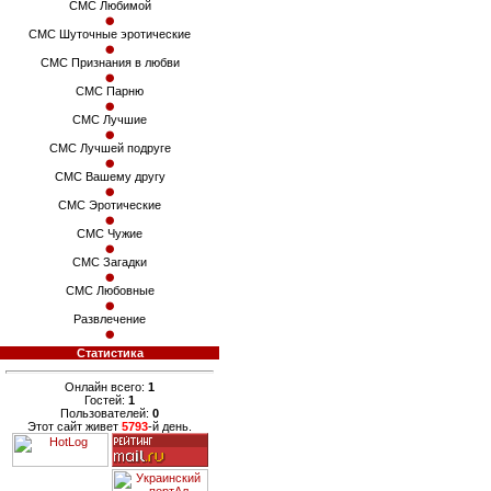
СМС Любимой
СМС Шуточные эротические
СМС Признания в любви
СМС Парню
СМС Лучшие
СМС Лучшей подруге
СМС Вашему другу
СМС Эротические
СМС Чужие
СМС Загадки
СМС Любовные
Развлечение
Статистика
Онлайн всего:
1
Гостей:
1
Пользователей:
0
Этот сайт живет
5793
-й день.