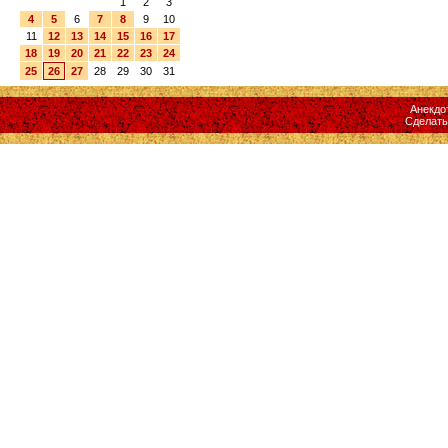
1
2
3
4
5
6
7
8
9
10
11
12
13
14
15
16
17
18
19
20
21
22
23
24
25
26
27
28
29
30
31
Анекдо
Сделат