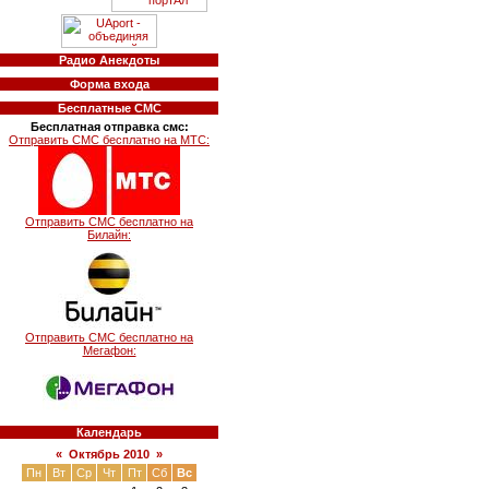
Радио Анекдоты
Форма входа
Бесплатные СМС
Бесплатная отправка смс:
Отправить СМС бесплатно на МТС:
Отправить СМС бесплатно на
Билайн:
Отправить СМС бесплатно на
Мегафон:
Календарь
«
Октябрь 2010
»
Пн
Вт
Ср
Чт
Пт
Сб
Вс