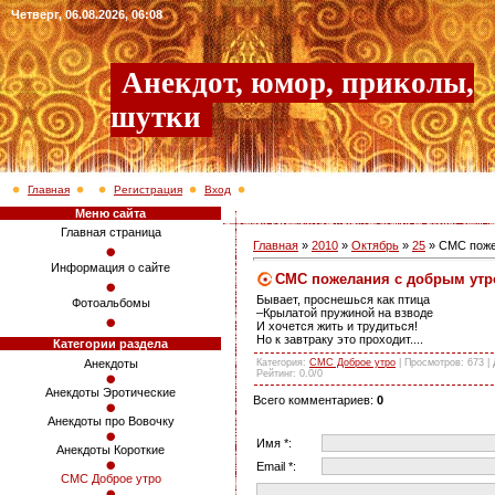
Четверг, 06.08.2026, 06:08
Анекдот, юмор, приколы,
шутки
Главная
Регистрация
Вход
Меню сайта
Главная страница
Главная
»
2010
»
Октябрь
»
25
» СМС поже
Информация о сайте
СМС пожелания с добрым утр
Бывает, проснешься как птица
Фотоальбомы
–Крылатой пружиной на взводе
И хочется жить и трудиться!
Но к завтраку это проходит....
Категории раздела
Категория
:
СМС Доброе утро
|
Просмотров
: 673 |
Анекдоты
Рейтинг
:
0.0
/
0
Анекдоты Эротические
Всего комментариев
:
0
Анекдоты про Вовочку
Имя *:
Анекдоты Короткие
Email *:
СМС Доброе утро