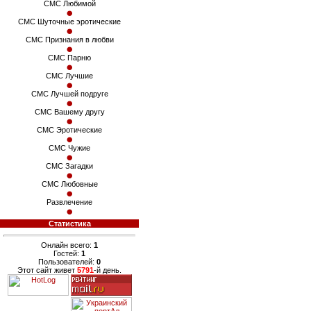
СМС Любимой
СМС Шуточные эротические
СМС Признания в любви
СМС Парню
СМС Лучшие
СМС Лучшей подруге
СМС Вашему другу
СМС Эротические
СМС Чужие
СМС Загадки
СМС Любовные
Развлечение
Статистика
Онлайн всего:
1
Гостей:
1
Пользователей:
0
Этот сайт живет
5791
-й день.