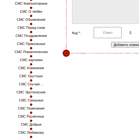
СМС Компьютерные
СМС О любви
СМС Объявления
СМС Перед сном
Код *:
СМС Поздравления
СМС Прикольные
СМС Романтические
СМС картинки
СМС Извинения
СМС Грустные
СМС Скучаю ...
СМС Эротические
СМС Смешные
СМС Пожелания
СМС Различные
СМС Добрые
СМС Любимому