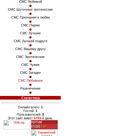
СМС Любимой
СМС Шуточные эротические
СМС Признания в любви
СМС Парню
СМС Лучшие
СМС Лучшей подруге
СМС Вашему другу
СМС Эротические
СМС Чужие
СМС Загадки
СМС Любовные
Развлечение
Статистика
Онлайн всего:
1
Гостей:
1
Пользователей:
0
Этот сайт живет
5793
-й день.