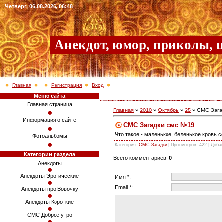
Четверг, 06.08.2026, 06:48
Анекдот, юмор, приколы, 
Главная
Регистрация
Вход
Меню сайта
Главная страница
Главная
»
2010
»
Октябрь
»
25
» СМС Зага
Информация о сайте
СМС Загадки смс №19
Что такое - маленькое, беленькое кровь с
Фотоальбомы
Категория
:
СМС Загадки
|
Просмотров
: 422 |
Доба
Категории раздела
Всего комментариев
:
0
Анекдоты
Анекдоты Эротические
Имя *:
Email *:
Анекдоты про Вовочку
Анекдоты Короткие
СМС Доброе утро