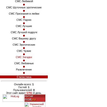
СМС Любимой
СМС Шуточные эротические
СМС Признания в любви
СМС Парню
СМС Лучшие
СМС Лучшей подруге
СМС Вашему другу
СМС Эротические
СМС Чужие
СМС Загадки
СМС Любовные
Развлечение
Статистика
Онлайн всего:
1
Гостей:
1
Пользователей:
0
Этот сайт живет
5791
-й день.