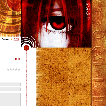
с
Гость
RSS
19:59