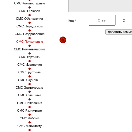
СМС Компьютерные
СМС О любви
СМС Объявления
Код *:
СМС Перед сном
СМС Поздравления
СМС Прикольные
СМС Романтические
СМС картинки
СМС Извинения
СМС Грустные
СМС Скучаю ...
СМС Эротические
СМС Смешные
СМС Пожелания
СМС Различные
СМС Добрые
СМС Любимому