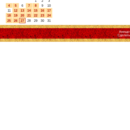
1
2
3
4
5
6
7
8
9
10
11
12
13
14
15
16
17
18
19
20
21
22
23
24
25
26
27
28
29
30
31
Анекдо
Сделат