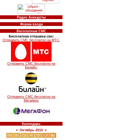
Радио Анекдоты
Форма входа
Бесплатные СМС
Бесплатная отправка смс:
Отправить СМС бесплатно на МТС:
Отправить СМС бесплатно на
Билайн:
Отправить СМС бесплатно на
Мегафон:
Календарь
«
Октябрь 2010
»
Пн
Вт
Ср
Чт
Пт
Сб
Вс