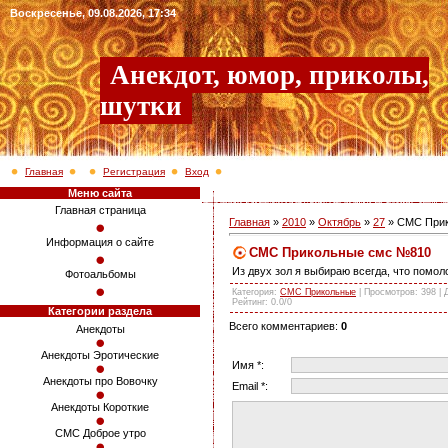
Воскресенье, 09.08.2026, 17:34
Анекдот, юмор, приколы,
шутки
Главная
Регистрация
Вход
Меню сайта
Главная страница
Главная
»
2010
»
Октябрь
»
27
» СМС При
Информация о сайте
СМС Прикольные смс №810
Из двух зол я выбираю всегда, что помол
Фотоальбомы
Категория
:
СМС Прикольные
|
Просмотров
: 398 |
Рейтинг
:
0.0
/
0
Категории раздела
Всего комментариев
:
0
Анекдоты
Анекдоты Эротические
Имя *:
Анекдоты про Вовочку
Email *:
Анекдоты Короткие
СМС Доброе утро