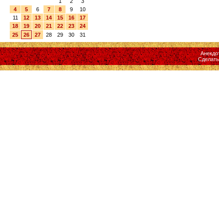
1
2
3
4
5
6
7
8
9
10
11
12
13
14
15
16
17
18
19
20
21
22
23
24
25
26
27
28
29
30
31
Анекдо
Сделат