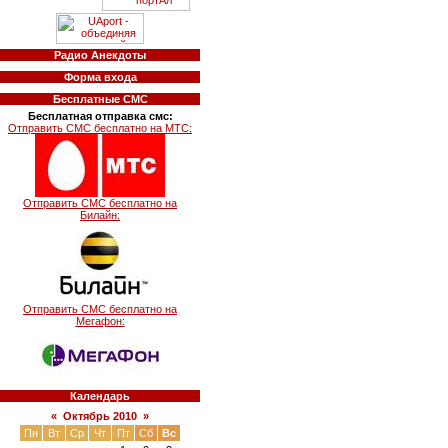
Радио Анекдоты
Форма входа
Бесплатные СМС
Бесплатная отправка смс:
Отправить СМС бесплатно на МТС:
Отправить СМС бесплатно на
Билайн:
Отправить СМС бесплатно на
Мегафон:
Календарь
«
Октябрь 2010
»
Пн
Вт
Ср
Чт
Пт
Сб
Вс