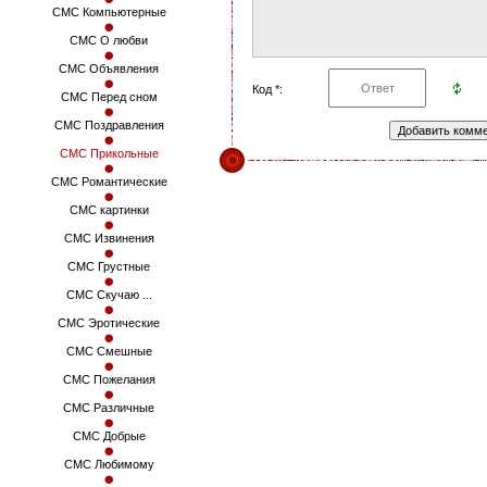
СМС Компьютерные
СМС О любви
СМС Объявления
Код *:
СМС Перед сном
СМС Поздравления
СМС Прикольные
СМС Романтические
СМС картинки
СМС Извинения
СМС Грустные
СМС Скучаю ...
СМС Эротические
СМС Смешные
СМС Пожелания
СМС Различные
СМС Добрые
СМС Любимому