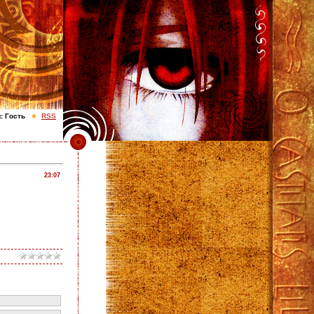
с
Гость
RSS
23:07