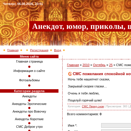
Четверг, 06.08.2026, 23:51
Анекдот, юмор, приколы, 
Главная
Регистрация
Вход
Меню сайта
Главная страница
Главная
»
2010
»
Октябрь
»
25
» СМС поже
Информация о сайте
СМС пожелания спокойной но
Ночь тебе нашепчет сказки,
Фотоальбомы
Закрывай скорее глазки…
Категории раздела
Очень я тебя люблю,
Анекдоты
Поцелуй горячий шлю!
Анекдоты Эротические
Категория
:
СМС Перед сном
|
Просмотров
: 383 |
Анекдоты про Вовочку
Всего комментариев
:
0
Анекдоты Короткие
Имя *:
СМС Доброе утро