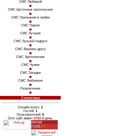
СМС Любимой
СМС Шуточные эротические
СМС Признания в любви
СМС Парню
СМС Лучшие
СМС Лучшей подруге
СМС Вашему другу
СМС Эротические
СМС Чужие
СМС Загадки
СМС Любовные
Развлечение
Статистика
Онлайн всего:
1
Гостей:
1
Пользователей:
0
Этот сайт живет
5792
-й день.