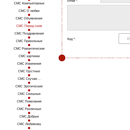
Email *:
СМС Компьютерные
СМС О любви
СМС Объявления
СМС Перед сном
СМС Поздравления
Код *:
СМС Прикольные
СМС Романтические
СМС картинки
СМС Извинения
СМС Грустные
СМС Скучаю ...
СМС Эротические
СМС Смешные
СМС Пожелания
СМС Различные
СМС Добрые
СМС Любимому