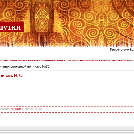
шутки
Приветствую Ва
лания спокойной ночи смс №75
чи смс №75
Добавил
:
Анекдот
|
Рейтинг
:
0.0
/
0