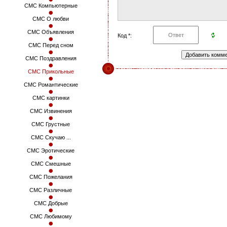
СМС Компьютерные
СМС О любви
СМС Объявления
Код *:
СМС Перед сном
СМС Поздравления
СМС Прикольные
СМС Романтические
СМС картинки
СМС Извинения
СМС Грустные
СМС Скучаю ...
СМС Эротические
СМС Смешные
СМС Пожелания
СМС Различные
СМС Добрые
СМС Любимому