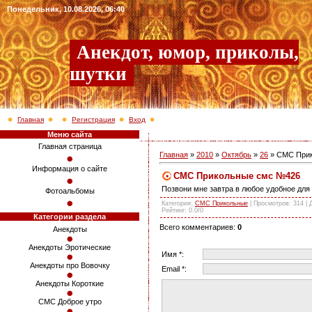
Понедельник, 10.08.2026, 06:40
Анекдот, юмор, приколы,
шутки
Главная
Регистрация
Вход
Меню сайта
Главная страница
Главная
»
2010
»
Октябрь
»
26
» СМС При
Информация о сайте
СМС Прикольные смс №426
Позвони мне завтра в любое удобное для т
Фотоальбомы
Категория
:
СМС Прикольные
|
Просмотров
: 314 |
Рейтинг
:
0.0
/
0
Категории раздела
Всего комментариев
:
0
Анекдоты
Анекдоты Эротические
Имя *:
Анекдоты про Вовочку
Email *:
Анекдоты Короткие
СМС Доброе утро