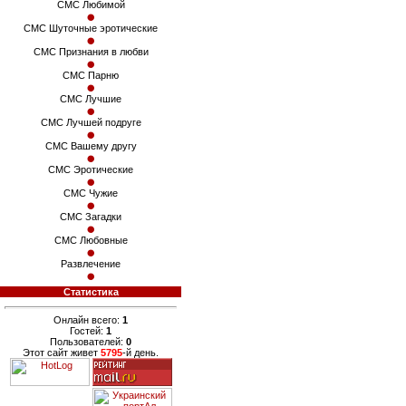
СМС Любимой
СМС Шуточные эротические
СМС Признания в любви
СМС Парню
СМС Лучшие
СМС Лучшей подруге
СМС Вашему другу
СМС Эротические
СМС Чужие
СМС Загадки
СМС Любовные
Развлечение
Статистика
Онлайн всего:
1
Гостей:
1
Пользователей:
0
Этот сайт живет
5795
-й день.