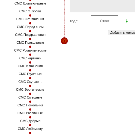
СМС Компьютерные
СМС О любви
СМС Объявления
Код *:
СМС Перед сном
СМС Поздравления
СМС Прикольные
СМС Романтические
СМС картинки
СМС Извинения
СМС Грустные
СМС Скучаю ...
СМС Эротические
СМС Смешные
СМС Пожелания
СМС Различные
СМС Добрые
СМС Любимому