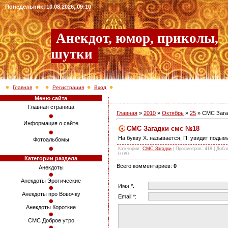
Понедельник, 10.08.2026, 09:10
Анекдот, юмор, приколы,
шутки
Главная
Регистрация
Вход
Меню сайта
Главная страница
Главная
»
2010
»
Октябрь
»
25
» СМС Зага
Информация о сайте
СМС Загадки смс №18
На букву Х. называется, П. увидит подыма
Фотоальбомы
Категория
:
СМС Загадки
|
Просмотров
: 418 |
Доба
0.0
/
0
Категории раздела
Всего комментариев
:
0
Анекдоты
Анекдоты Эротические
Имя *:
Анекдоты про Вовочку
Email *:
Анекдоты Короткие
СМС Доброе утро