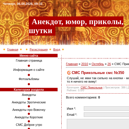
Четверг, 06.08.2026, 09:33
Анекдот, юмор, приколы,
шутки
Главная
Регистрация
Вход
Меню сайта
Главная страница
Главная
»
2010
»
Октябрь
»
26
» СМС При
Информация о сайте
СМС Прикольные смс №350
Слушай, не жми так сильно на кнопки - м
Фотоальбомы
то я ничего не вижу!
Категория
:
СМС Прикольные
|
Просмотров
: 386 |
Категории раздела
Рейтинг
:
0.0
/
0
Анекдоты
Всего комментариев
:
0
Анекдоты Эротические
Имя *:
Анекдоты про Вовочку
Email *:
Анекдоты Короткие
СМС Доброе утро