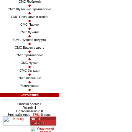
СМС Любимой
СМС Шуточные эротические
СМС Признания в любви
СМС Парню
СМС Лучшие
СМС Лучшей подруге
СМС Вашему другу
СМС Эротические
СМС Чужие
СМС Загадки
СМС Любовные
Развлечение
Статистика
Онлайн всего:
1
Гостей:
1
Пользователей:
0
Этот сайт живет
5791
-й день.