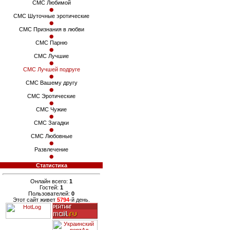
СМС Любимой
СМС Шуточные эротические
СМС Признания в любви
СМС Парню
СМС Лучшие
СМС Лучшей подруге
СМС Вашему другу
СМС Эротические
СМС Чужие
СМС Загадки
СМС Любовные
Развлечение
Статистика
Онлайн всего:
1
Гостей:
1
Пользователей:
0
Этот сайт живет
5794
-й день.