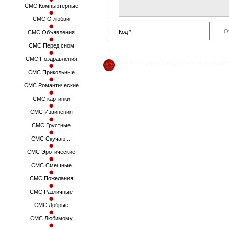
СМС Компьютерные
СМС О любви
Код *:
СМС Объявления
СМС Перед сном
СМС Поздравления
СМС Прикольные
СМС Романтические
СМС картинки
СМС Извинения
СМС Грустные
СМС Скучаю ...
СМС Эротические
СМС Смешные
СМС Пожелания
СМС Различные
СМС Добрые
СМС Любимому