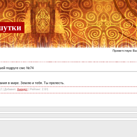
шутки
Приветствую Ва
ей подруге смс №74
ания в мире. Землю и тебя. Ты прелесть.
12 |
Добавил
:
Анекдот
|
Рейтинг
:
2.0
/
1