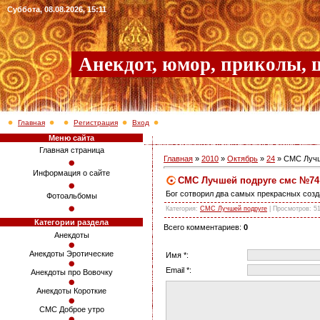
Суббота, 08.08.2026, 15:11
Анекдот, юмор, приколы, 
Главная
Регистрация
Вход
Меню сайта
Главная страница
Главная
»
2010
»
Октябрь
»
24
» СМС Лучш
Информация о сайте
СМС Лучшей подруге смс №74
Бог сотворил два самых прекрасных созд
Фотоальбомы
Категория
:
СМС Лучшей подруге
|
Просмотров
: 5
Категории раздела
Всего комментариев
:
0
Анекдоты
Анекдоты Эротические
Имя *:
Email *:
Анекдоты про Вовочку
Анекдоты Короткие
СМС Доброе утро