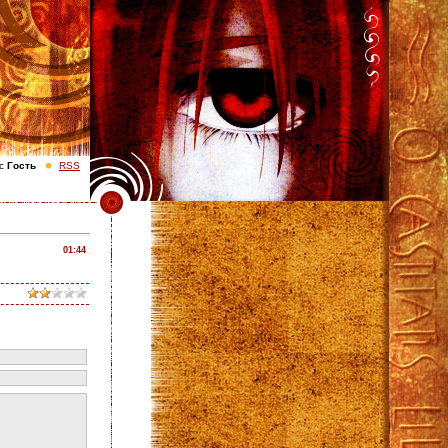
с
Гость
RSS
01:44