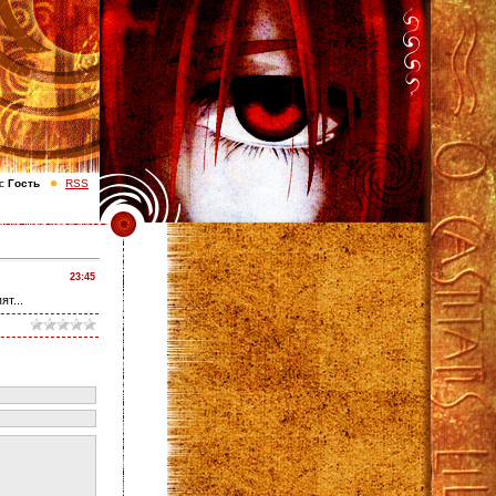
с
Гость
RSS
23:45
ят...