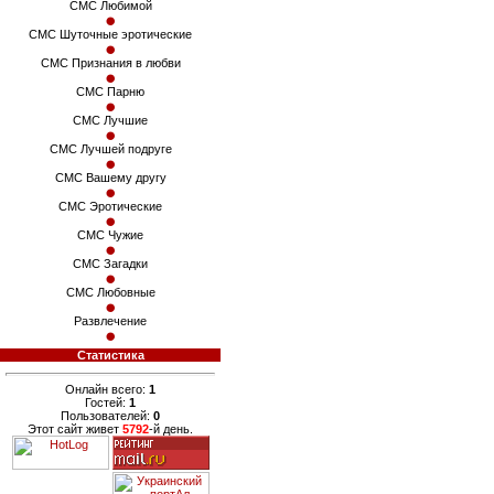
СМС Любимой
СМС Шуточные эротические
СМС Признания в любви
СМС Парню
СМС Лучшие
СМС Лучшей подруге
СМС Вашему другу
СМС Эротические
СМС Чужие
СМС Загадки
СМС Любовные
Развлечение
Статистика
Онлайн всего:
1
Гостей:
1
Пользователей:
0
Этот сайт живет
5792
-й день.