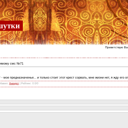
шутки
Приветствую Ва
имому смс №71
 - мое предназначенье... и только стоит этот крест сорвать, мне жизни нет, я жду его оп
обавил
:
Анекдот
|
Рейтинг
:
0.0
/
0