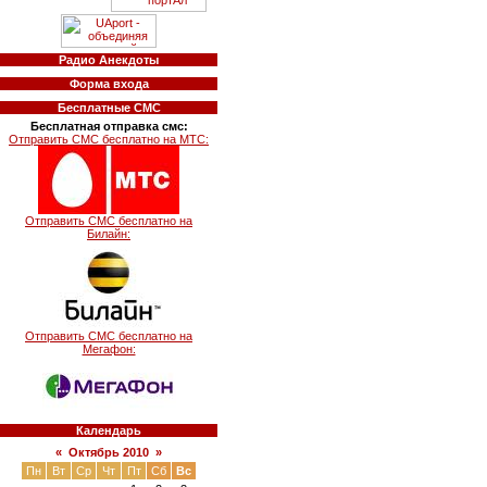
Радио Анекдоты
Форма входа
Бесплатные СМС
Бесплатная отправка смс:
Отправить СМС бесплатно на МТС:
Отправить СМС бесплатно на
Билайн:
Отправить СМС бесплатно на
Мегафон:
Календарь
«
Октябрь 2010
»
Пн
Вт
Ср
Чт
Пт
Сб
Вс