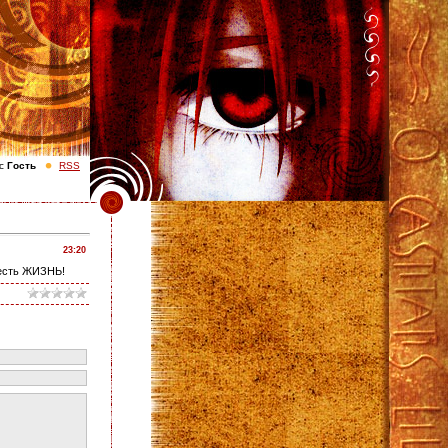
с
Гость
RSS
23:20
 есть ЖИЗНЬ!