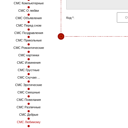
СМС Компьютерные
СМС О любви
Код *:
СМС Объявления
СМС Перед сном
СМС Поздравления
СМС Прикольные
СМС Романтические
СМС картинки
СМС Извинения
СМС Грустные
СМС Скучаю ...
СМС Эротические
СМС Смешные
СМС Пожелания
СМС Различные
СМС Добрые
СМС Любимому